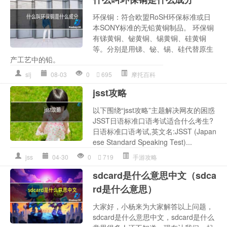
环保铜：符合欧盟RoSH环保标准或日
本SONY标准的无铅黄铜制品。 环保铜
有锑黄铜、铋黄铜、锡黄铜、硅黄铜
等。分别是用锑、铋、锡、硅代替原生
产工艺中的铅。
slj
08-03
0
695
摩托百科
jsst攻略
以下围绕“jsst攻略”主题解决网友的困惑
JSST日语标准口语考试适合什么考生?
日语标准口语考试,英文名:JSST (Japan
ese Standard Speaking Test)...
jss
04-30
0
719
手游攻略
sdcard是什么意思中文（sdca
rd是什么意思）
大家好，小杨来为大家解答以上问题，
sdcard是什么意思中文，sdcard是什么