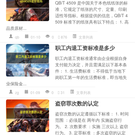
QB/T 4509 是中国关于本色纸纸张的标
准，它规定了纸张的尺寸、定量、印刷
适性等指标。根据提供的信息，QB/T 4
509 标准下的纸张具有以下特点： 1. 高
品质原材...
qb
01-10
0
876
文章列表
职工内退工资标准是多少
职工内退工资标准通常由企业根据自身
支付能力决定，并且需满足以下基本条
件： 1. 生活费标准 ：不得低于当地下
岗职工第一年的生活费标准，即当地失
业保险金...
zg
01-09
0
31
文章列表
盗窃罪次数的认定
盗窃次数的认定遵循以下标准： 1. 时间
范围 ：必须是在 两年内 实施盗窃行
为。 2. 次数要求 ：实施 三次以上 盗窃
行为。 3. 定罪标准 ：多次盗窃的认定