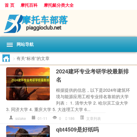
首 页
摩托百科
摩托艇分类大全
网站导航
>
有关“标准”的文章
2024建环专业考研学校最新排
名
根据提供的信息，以下是2024年建筑环
境与能源应用工程专业排名靠前的大学
列表： 1. 清华大学 2. 哈尔滨工业大学
3. 同济大学 4. 重庆大学 5. 大连理工大学 6...
sslake
01-11
0
186
文章列表
qbt4509是好纸吗