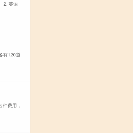
2. 英语
有120道
各种费用，