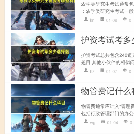
农学类研究生考试通常包括
：农学类研究生考试一般
kn
01-09
0
护资考试考多
护资考试总共包含240
题目 其他小伙伴的相似问
hz
01-07
0
物管费记什么
物管费通常应计入“管理
包括行政管理部门的办公
wg
01-04
0