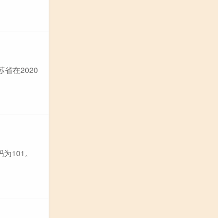
省在2020
为101。