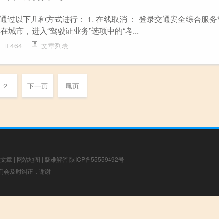
过以下几种方式进行： 1. 在线取消 ： 登录交通安全综合服
所在城市，进入“驾驶证业务”选项中的“考...
464
文章列表
2
下一页
尾页
荐文章
|
网站地图
|
疑难解答
陕ICP备55559492号
，我们会及时纠正，谢谢