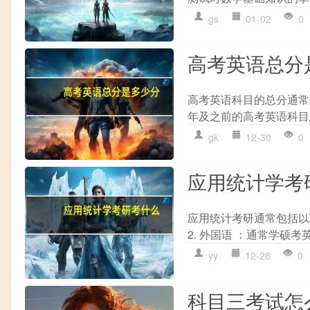
gs
01-02
0
高考英语总分
高考英语科目的总分通常
年及之前的高考英语科目总
gk
12-30
0
应用统计学考
应用统计考研通常包括以下
2. 外国语 ：通常学硕考
yy
12-28
0
科目三考试怎