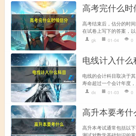
高考完什么时
高考结束后，估分的时间
在试卷上写下的答案，以
gk
01-04
0
电线计入什么
电线的会计科目取决于其
寿命超过一个会计年度，则通
dx
01-03
0
高升本要考什
高升本考试通常包括以下科
测试对数学基础知识的掌握