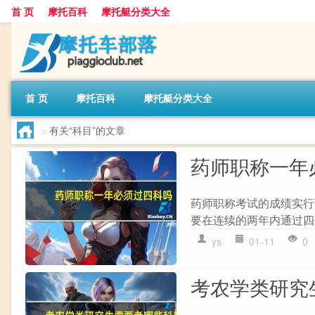
首 页
摩托百科
摩托艇分类大全
首 页
摩托百科
摩托艇分类大全
>
有关“科目”的文章
药师职称一年
药师职称考试的成绩实行
要在连续的两年内通过四
ys
01-11
0
考农学类研究