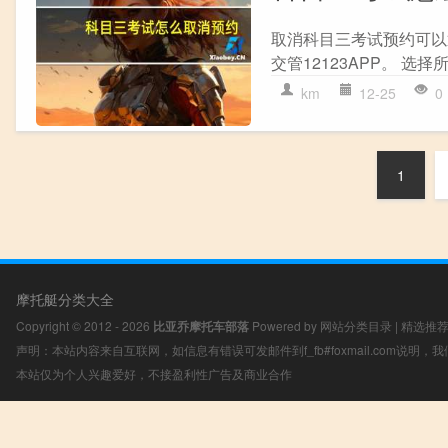
取消科目三考试预约可以通
交管12123APP。 选择
km
12-25
0
1
摩托艇分类大全
Copyright © 2012 - 2026
比亚乔摩托车部落
Powered by
网站分类目录
|
精选推
声明：本站内容来自互联网，如信息有错误可发邮件到f_fb#foxmail.com说明
本站仅为个人兴趣爱好，不接盈利性广告及商业合作