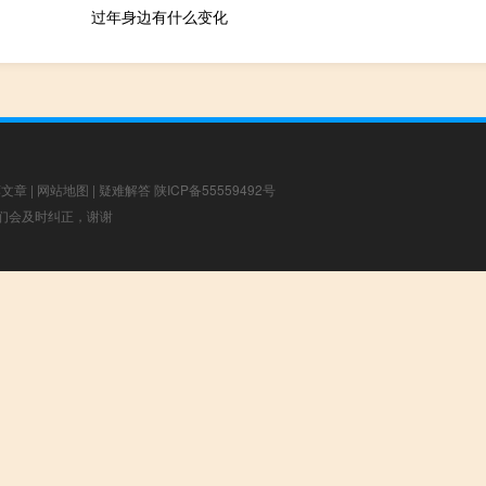
过年身边有什么变化
荐文章
|
网站地图
|
疑难解答
陕ICP备55559492号
，我们会及时纠正，谢谢