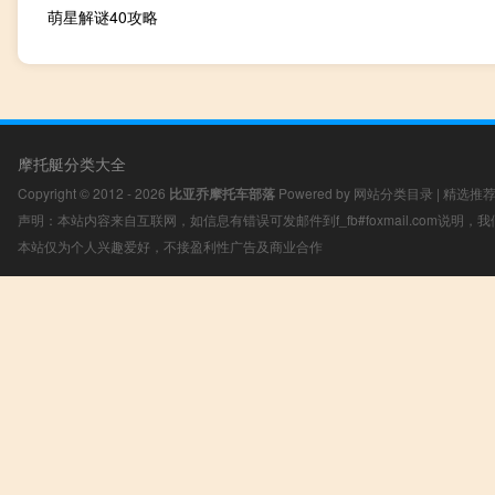
萌星解谜40攻略
摩托艇分类大全
Copyright © 2012 - 2026
比亚乔摩托车部落
Powered by
网站分类目录
|
精选推
声明：本站内容来自互联网，如信息有错误可发邮件到f_fb#foxmail.com说明
本站仅为个人兴趣爱好，不接盈利性广告及商业合作