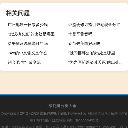
相关问题
广州地铁一日票多少钱
证监会修订指引鼓励现金分红
“发汉揽长空”的出处是哪里
十是平舌音吗
给平辈及晚辈能拜年吗
春节去美国好玩吗
love的中文含义是什么
“独闻邯郸公”的出处是哪里
约会吧 大年龄交流
“为之医药以济其夭死”的出处是哪里
摩托艇分类大全
Copyright © 2012 - 2026
比亚乔摩托车部落
Powered by
网站分类目录
|
精选推荐文
章
|
网站地图
|
疑难解答
陕ICP备55559492号
声明：本站内容来自互联网，如信息有错误可发邮件到f_fb#foxmail.com说明，我们