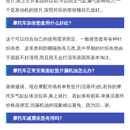
垫片,装上它并紧固好以后,可以防止气缸漏气影响动力,一
个是发动机的垫片,按照对应的形状螺丝孔放好,。
摩托车加坐垫套用什么好处?
这个可以结合自己的使用需求而定。一般座垫套有各种针
织布类、皮革类和防晒隔热等几类,其中早期的针织布类由
于易脏不好清理,而且雨天会打湿等原因而基本淘汰。
摩托车正常安装套缸垫片漏机油怎么办?
谢谢邀请。现在摩配市场有单售垫片(活塞环)的,若你的摩
托车气缸缸体没拉坏,换上就行。若缸体有损坏,单换活塞环
价格虽便宜,但漏机油的现象难以避免。因为旧... 谢。
摩托车减震坐垫有用吗?