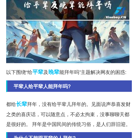
平辈
晚辈
以下围绕“给
及
能拜年吗”主题解决网友的困惑:
平辈人给平辈人能拜年吗?
长辈
都给
拜年，没有给平辈儿拜年的。见面说声恭喜发财
之类的喜庆话，可以随意点，不必太拘束，没事聊聊天都
是很好的。 拜年是中国民间的传统习俗，是人们辞旧迎。
为什么不能跟平辈的人拜年?