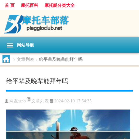
首 页
摩托百科
摩托艇分类大全
网站导航
>
文章列表
>
给平辈及晚辈能拜年吗
给平辈及晚辈能拜年吗
文章列表
网友:
gpb
2024-02-10 17:54:35