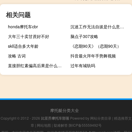
相关问题
honda摩托车cbr
沉迷工作无法自拔是什么意思什么梗
大年三十卖甘蔗好不好
脑点子307攻略
skll适合多大年龄
《恋期90天》（恋期90天）
攻略 古词
抖音最火拜年手势舞视频
直接胆红素偏高后果是什么（直接胆红素偏高后果有什么）
过年有城轨吗
摩托艇分类大全
Copyright © 2012 - 2026
比亚乔摩托车部落
Powered by
网站分类目录
|
精选推荐文
章
|
网站地图
|
疑难解答
陕ICP备55559492号