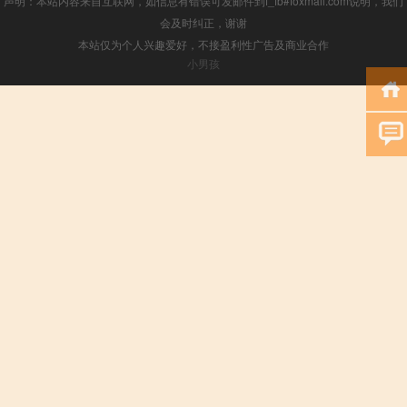
声明：本站内容来自互联网，如信息有错误可发邮件到f_fb#foxmail.com说明，我们
会及时纠正，谢谢
本站仅为个人兴趣爱好，不接盈利性广告及商业合作
小男孩