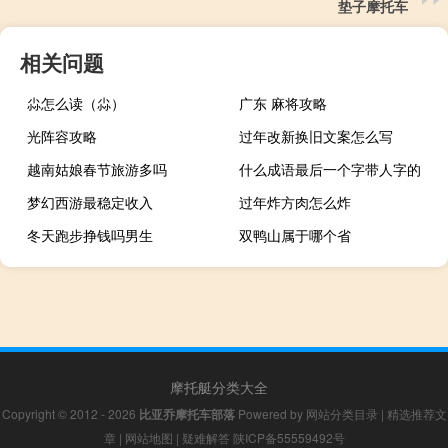
垫子摩托车
相关问题
尛怎么读（尛）
广东 麻将攻略
光阵容攻略
过年改新换旧文案怎么写
越南姑娘春节旅游多吗
什么成语最后一个字带人字的
梦幻西游最稳定收入
过年炸方肉怎么炸
冬天跑步挣钱吗男生
双鸭山属于哪个省
摩托艇分类大全
Copyright © 2012 - 2026
比亚乔摩托车部落
Powered by
网站分类目录
|
精选推荐文
章
|
网站地图
|
疑难解答
陕ICP备55559492号