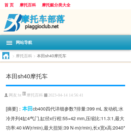
首 页
摩托百科
摩托艇分类大全
网站导航
>
摩托百科
>
本田sh40摩托车
本田sh40摩托车
摩托百科
网友:
bt
2023-04-14 14:56:41
本田
[摘要]：
cb400四代详细参数?排量:399 mL 发动机:水
冷并列4缸4气门,缸径x行程:55×42 mm,压缩比:11.3:1,最大
功率:40 kW(r/min),最大扭矩:39 N·m(r/min),长x宽x高:2040*