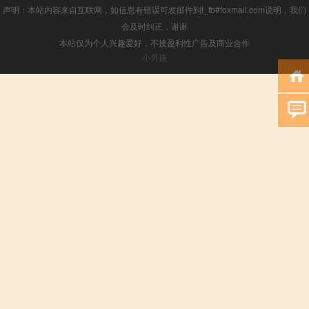
声明：本站内容来自互联网，如信息有错误可发邮件到f_fb#foxmail.com说明，我们
会及时纠正，谢谢
本站仅为个人兴趣爱好，不接盈利性广告及商业合作
小男孩