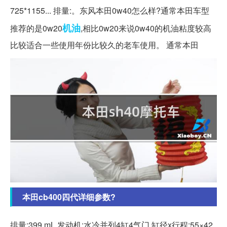
725*1155... 排量:。东风本田0w40怎么样?通常本田车型
机油
推荐的是0w20
,相比0w20来说0w40的机油粘度较高
比较适合一些使用年份比较久的老车使用。 通常本田
本田cb400四代详细参数?
排量:399 mL 发动机:水冷并列4缸4气门,缸径x行程:55×42