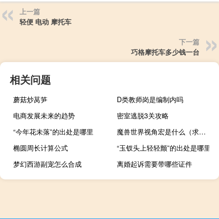
上一篇
轻便 电动 摩托车
下一篇
巧格摩托车多少钱一台
相关问题
蘑菇炒莴笋
D类教师岗是编制内吗
电商发展未来的趋势
密室逃脱3关攻略
“今年花未落”的出处是哪里
魔兽世界视角宏是什么（求魔兽世界最远距离视野宏）
椭圆周长计算公式
“玉钗头上轻轻颤”的出处是哪里
梦幻西游副宠怎么合成
离婚起诉需要带哪些证件