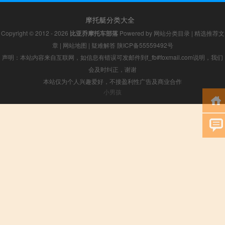
摩托艇分类大全
Copyright © 2012 - 2026
比亚乔摩托车部落
Powered by
网站分类目录
|
精选推荐文
章
|
网站地图
|
疑难解答
陕ICP备55559492号
声明：本站内容来自互联网，如信息有错误可发邮件到f_fb#foxmail.com说明，我们
会及时纠正，谢谢
本站仅为个人兴趣爱好，不接盈利性广告及商业合作
小男孩