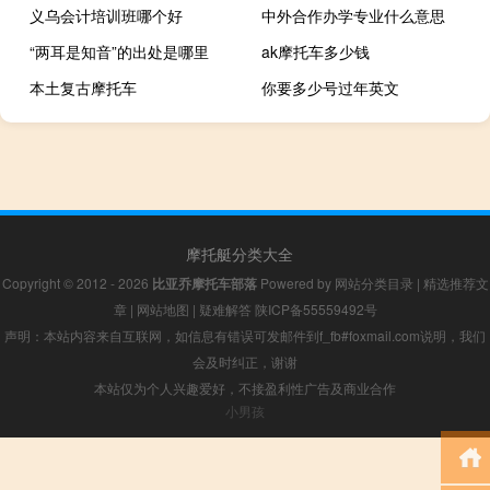
义乌会计培训班哪个好
中外合作办学专业什么意思
“两耳是知音”的出处是哪里
ak摩托车多少钱
本土复古摩托车
你要多少号过年英文
摩托艇分类大全
Copyright © 2012 - 2026
比亚乔摩托车部落
Powered by
网站分类目录
|
精选推荐文
章
|
网站地图
|
疑难解答
陕ICP备55559492号
声明：本站内容来自互联网，如信息有错误可发邮件到f_fb#foxmail.com说明，我们
会及时纠正，谢谢
本站仅为个人兴趣爱好，不接盈利性广告及商业合作
小男孩