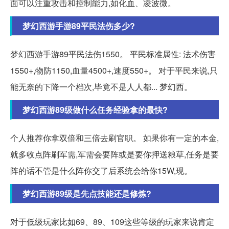
面可以注重攻击和控制能力,如化血、凌波微。
梦幻西游手游89平民法伤多少?
梦幻西游手游89平民法伤1550。 平民标准属性: 法术伤害
1550+,物防1150,血量4500+,速度550+。 对于平民来说,只
能无奈的下降一个档次,毕竟不是人人都... 梦幻西。
梦幻西游89级做什么任务经验拿的最快?
个人推荐你拿双倍和三倍去刷官职。 如果你有一定的本金,
就多收点阵刷军需,军需会要阵或是要你押送粮草,任务是要
阵的话不管是什么阵你交了后系统会给你15W,现。
梦幻西游89级是先点技能还是修炼?
对于低级玩家比如69、89、109这些等级的玩家来说肯定