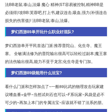
法BB老鼠:泰山,法爆 魔心 精神(ST容易被控制,精神BB是
必须得)!攻BB:芙蓉吧,打上书,建议连击,吸血,强力(补强连击
损失的伤害值)! 法BB老鼠:泰山,法爆。
梦幻西游89单开玩什么职业好混队?
梦幻西游单开平民首选门派:推荐普陀山、化生寺、魔王
寨。 全敏满法修为的普陀输出很高可以轻松过副本;魔王寨
的法伤输出很高,能力不亚于龙宫;化生寺是专门加。
梦幻西游89级能用什么法宝?
看什么门派和怎样加点了~一般89比武的物理攻击玩家建
议嗜血番+金甲~当然试剑石也可以~F系玩家~风袋是必不
可少的~再加上本门的专属法宝~应该就不错了法系的朋。