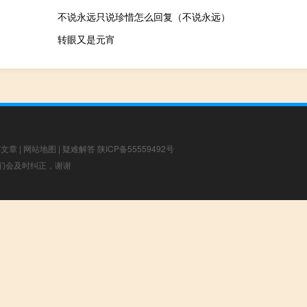
不说永远只说珍惜怎么回复（不说永远）
转眼又是元宵
荐文章
|
网站地图
|
疑难解答
陕ICP备55559492号
，我们会及时纠正，谢谢