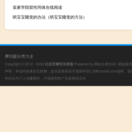
皇家学院双性同体在线阅读
哄宝宝睡觉的办法（哄宝宝睡觉的方法）
摩托艇分类大全
Copyright © 2012 - 2026
比亚乔摩托车部落
Powered by
网站分类目录
|
精选推
声明：本站内容来自互联网，如信息有错误可发邮件到f_fb#foxmail.com说明
本站仅为个人兴趣爱好，不接盈利性广告及商业合作