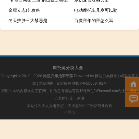
金庸立志传 攻略
电动摩托车几岁可以骑
冬天护肤三大禁忌是
百度拜年的拜怎么写
摩托艇分类大全
Copyright © 2012 - 2026
比亚乔摩托车部落
Powered by
网站分类目录
|
精选推荐文
章
|
网站地图
|
疑难解答
陕ICP备55559492号
声明：本站内容来自互联网，如信息有错误可发邮件到f_fb#foxmail.com说明，我们
会及时纠正，谢谢
本站仅为个人兴趣爱好，不接盈利性广告及商业合作
小男孩