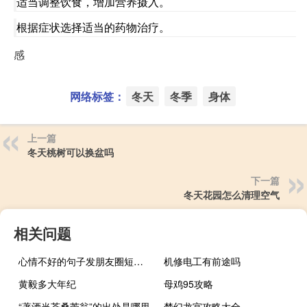
适当调整饮食，增加营养摄入。
根据症状选择适当的药物治疗。
感
网络标签：
冬天
冬季
身体
上一篇
冬天桃树可以换盆吗
下一篇
冬天花园怎么清理空气
相关问题
心情不好的句子发朋友圈短句（心情不好的句子）
机修电工有前途吗
黄毅多大年纪
母鸡95攻略
“著酒当茶桑苎翁”的出处是哪里
梦幻龙宫攻略大全