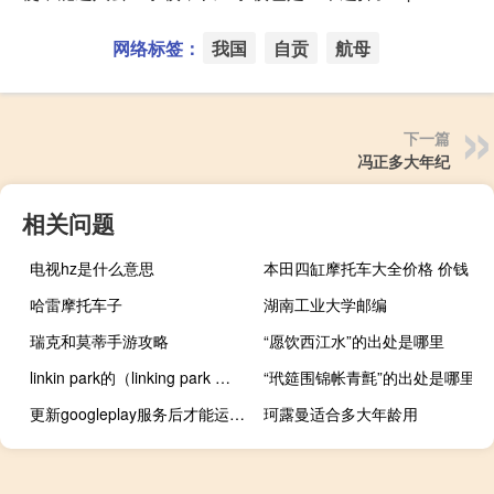
网络标签：
我国
自贡
航母
下一篇
冯正多大年纪
相关问题
电视hz是什么意思
本田四缸摩托车大全价格 价钱
哈雷摩托车子
湖南工业大学邮编
瑞克和莫蒂手游攻略
“愿饮西江水”的出处是哪里
linkin park的（linking park 资料）
“玳筵围锦帐青氈”的出处是哪里
更新googleplay服务后才能运行（更新googleplay服务）
珂露曼适合多大年龄用