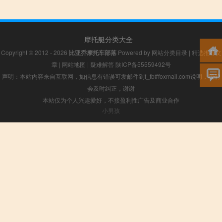
摩托艇分类大全
Copyright © 2012 - 2026
比亚乔摩托车部落
Powered by
网站分类目录
|
精选推荐文
章
|
网站地图
|
疑难解答
陕ICP备55559492号
声明：本站内容来自互联网，如信息有错误可发邮件到f_fb#foxmail.com说明，我们
会及时纠正，谢谢
本站仅为个人兴趣爱好，不接盈利性广告及商业合作
小男孩