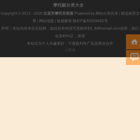
摩托艇分类大全
Copyright © 2012 - 2026
比亚乔摩托车部落
Powered by
网站分类目录
|
精选推荐文
章
|
网站地图
|
疑难解答
陕ICP备55559492号
声明：本站内容来自互联网，如信息有错误可发邮件到f_fb#foxmail.com说明，我们
会及时纠正，谢谢
本站仅为个人兴趣爱好，不接盈利性广告及商业合作
小男孩