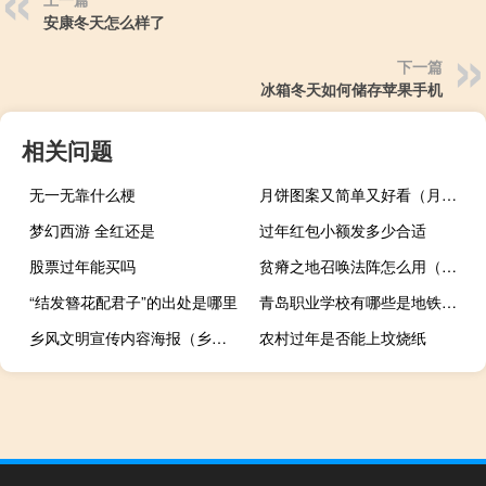
安康冬天怎么样了
下一篇
冰箱冬天如何储存苹果手机
相关问题
无一无靠什么梗
月饼图案又简单又好看（月饼图案）
梦幻西游 全红还是
过年红包小额发多少合适
股票过年能买吗
贫瘠之地召唤法阵怎么用（贫瘠之地召唤法阵）
“结发簪花配君子”的出处是哪里
青岛职业学校有哪些是地铁专业（青岛职业学校有哪些）
乡风文明宣传内容海报（乡风文明宣传标语）
农村过年是否能上坟烧纸