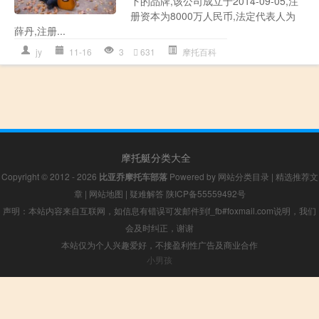
下的品牌,该公司成立于2014-09-05,注
册资本为8000万人民币,法定代表人为
薛丹,注册...
jy
11-16
3
631
摩托百科
摩托艇分类大全
Copyright © 2012 - 2026
比亚乔摩托车部落
Powered by
网站分类目录
|
精选推荐文
章
|
网站地图
|
疑难解答
陕ICP备55559492号
声明：本站内容来自互联网，如信息有错误可发邮件到f_fb#foxmail.com说明，我们
会及时纠正，谢谢
本站仅为个人兴趣爱好，不接盈利性广告及商业合作
小男孩