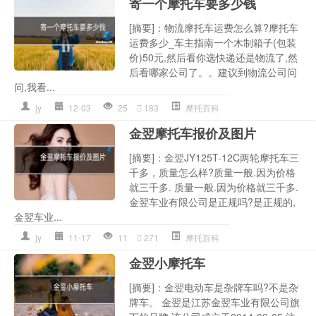
寄一个摩托车要多少钱
[摘要]：物流摩托车运费怎么算?摩托车
运费多少_车主指南一个木制箱子(包装
价)50元,然后看你选快递还是物流了,然
后看哪家公司了。。建议到物流公司问
问,我看...
jy
12-03
25
183
摩托百科
金翌摩托车报价及图片
[摘要]：金翌JY125T-12C两轮摩托车三
千多，质量怎么样?质量一般.因为价格
就三千多. 质量一般.因为价格就三千多.
金翌车业有限公司是正规吗?是正规的,
金翌车业...
jy
11-17
11
271
摩托百科
金翌小摩托车
[摘要]：金翌电动车是杂牌车吗?不是杂
牌车。 金翌是江苏金翌车业有限公司旗