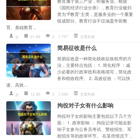
教育属于第三产业，即服务业。根据
《国民经济行业分类》，教育行业被归
类为“P教育”主类，是服务业的一个重要
组成部分。教育行业不仅涵盖学前教
育、基础教育...
jy
01-06
0
757
文章列表
简易征收是什么
简易征收是一种简化税收征收程序的方
法，主要特点包括： 1. 简化程序 ：减
少必要的行政审批和表格填写，简化政
务和税收程序。 2. 高效征收 ：可以快
速、高效...
jy
12-30
0
340
文章列表
拘役对子女有什么影响
拘役对子女的影响主要包括以下几个方
面： 1. 政审影响 ： 拘役记录可能会影
响子女参与公务员考试、警校招生、军
校招生等的政审环节。 在某些情况下，