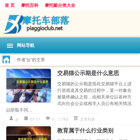
首 页
摩托百科
摩托艇分类大全
网站导航
>
作者“jy”的文章
交易猫公示期是什么意思
交易猫的公示期是指在交易猫平台上进
行游戏道具交易的过程中，某一对象在
被最终确认之前，由相关单位以各种方
式向社会公众或相关人员公布相关情况
以听取不同...
jy
01-11
0
743
文章列表
教育属于什么行业类别