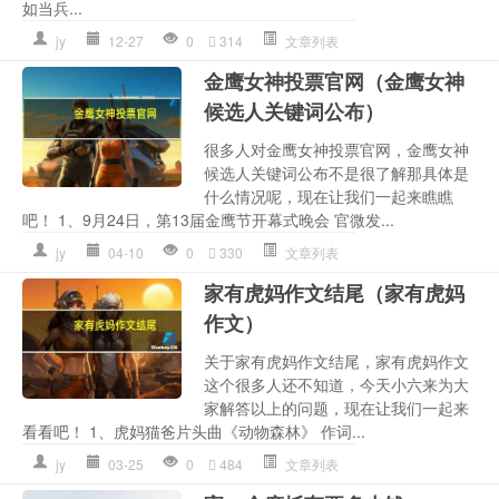
如当兵...
jy
12-27
0
314
文章列表
金鹰女神投票官网（金鹰女神
候选人关键词公布）
很多人对金鹰女神投票官网，金鹰女神
候选人关键词公布不是很了解那具体是
什么情况呢，现在让我们一起来瞧瞧
吧！ 1、9月24日，第13届金鹰节开幕式晚会 官微发...
jy
04-10
0
330
文章列表
家有虎妈作文结尾（家有虎妈
作文）
关于家有虎妈作文结尾，家有虎妈作文
这个很多人还不知道，今天小六来为大
家解答以上的问题，现在让我们一起来
看看吧！ 1、虎妈猫爸片头曲《动物森林》 作词...
jy
03-25
0
484
文章列表