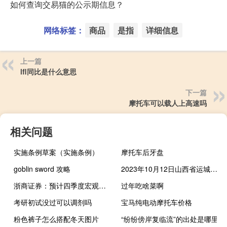
如何查询交易猫的公示期信息？
网络标签：
商品
是指
详细信息
上一篇
lfl同比是什么意思
下一篇
摩托车可以载人上高速吗
相关问题
实施条例草案（实施条例）
摩托车后牙盘
goblin sword 攻略
2023年10月12日山西省运城市疫情大数据-今日/今天疫情全网搜索最新实时消息动态情况通知播报
浙商证券：预计四季度宏观经济或延续回稳向好的态势
过年吃啥菜啊
考研初试没过可以调剂吗
宝马纯电动摩托车价格
粉色裤子怎么搭配冬天图片
“纷纷傍岸复临流”的出处是哪里