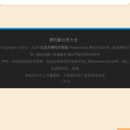
摩托艇分类大全
Copyright © 2012 - 2026
比亚乔摩托车部落
Powered by
网站分类目录
|
精选推荐文
章
|
网站地图
|
疑难解答
陕ICP备55559492号
声明：本站内容来自互联网，如信息有错误可发邮件到f_fb#foxmail.com说明，我们
会及时纠正，谢谢
本站仅为个人兴趣爱好，不接盈利性广告及商业合作
小男孩