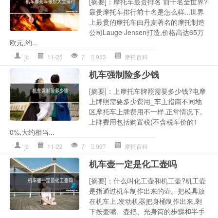
[摘要]：摩托车最贵排名 前十名全世界?
最贵摩托车排行前十名是怎么样...世界
上最贵的摩托车由丹麦著名的摩托制造
公司Lauge Jensen打造,价格高达65万
欧元,约...
jc
11-25
7
953
摩托百科
机车强制险多少钱
[摘要]：上摩托车牌照需要多少钱?电摩
上牌照需要多少费用_车主指南不同地
区摩托车上牌费用不一样,正常情况下,
上牌费用包括购置税(不含税车价的1
0%,大约相当...
jc
11-22
7
997
摩托百科
机车壶一定是化工壶吗
[摘要]：什么叫化工壶和机工壶?机工壶
是指通过机车制作出来的壶。把模具放
在机车上,发动机器把身桶制作出来,剩
下按壶嘴、壶把、光身筒的步骤和半手