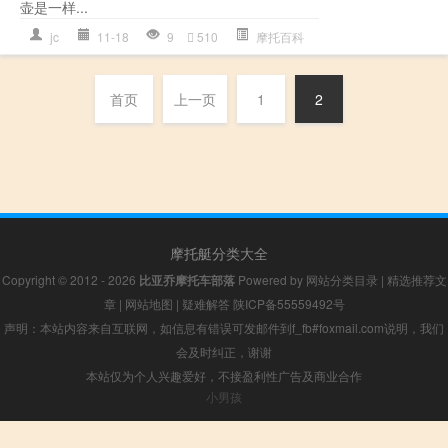
壶是一样...
jc
11-18
9
510
摩托百科
首页
上一页
1
2
摩托艇分类大全
Copyright © 2012 - 2026
比亚乔摩托车部落
Powered by
网站分类目录
|
精选推荐文
章
|
网站地图
|
疑难解答
陕ICP备55559492号
声明：本站内容来自互联网，如信息有错误可发邮件到f_fb#foxmail.com说明，我们
会及时纠正，谢谢
本站仅为个人兴趣爱好，不接盈利性广告及商业合作
小男孩