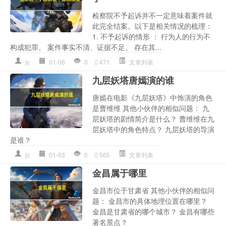
检察院不予起诉并不一定意味着案件就
此完全结案。以下是相关情况的梳理：
1. 不予起诉的情形 ： 行为人的行为不
构成犯罪。 案件事实不清、证据不足。 存在其...
jc
01-06
0
471
文章列表
九层妖塔唐嫣演的谁
唐嫣在电影《九层妖塔》中饰演的角色
是曹维维 其他小伙伴的相似问题： 九
层妖塔的剧情简介是什么？ 曹维维在九
层妖塔中的角色特点？ 九层妖塔的导演
是谁？
jc
01-03
0
565
文章列表
金昌属于哪里
金昌市位于甘肃省 其他小伙伴的相似问
题： 金昌市的具体地理位置在哪里？
金昌是甘肃省的哪个城市？ 金昌有哪些
著名景点？