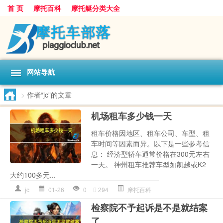
首 页
摩托百科
摩托艇分类大全
网站导航
>
作者“jc”的文章
机场租车多少钱一天
租车价格因地区、租车公司、车型、租
车时间等因素而异。以下是一些参考信
息： 经济型轿车通常价格在300元左右
一天。 神州租车推荐车型如凯越或K2
大约100多元...
jc
01-26
0
294
摩托百科
检察院不予起诉是不是就结案
了