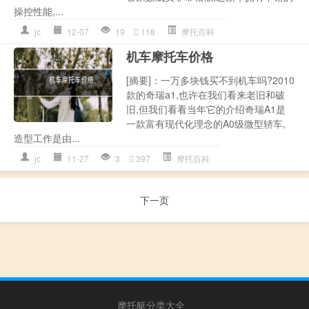
操控性能,...
jc
12-07
19
118
摩托百科
机车摩托车价格
[摘要]：一万多块钱买不到机车吗?2010
款的奇瑞a1,也许在我们看来老旧和破
旧,但我们看看当年它的介绍奇瑞A1是
一款富有现代化理念的A0级微型轿车,
造型工作是由...
jc
11-27
3
397
摩托百科
下一页
摩托艇分类大全