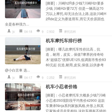
[摘要]：川崎h2R多少钱?川崎H2r要多
少钱 川崎H2r要72万 但是一辆高达70
万以上摩托,却无法合法上路,这款川崎H
2Rde定义为赛道用车,而它天价原因也
全是各种强力...
jc
04-18
9
932
摩托百科
机车摩托车排行榜
[摘要]：哪几款摩托车性价比高，抗
造，耐用，皮实，保值?摩界的传奇铃
木“超级芯”优驿UE125,低调面市售价83
80元起 抗造,耐用,皮实,保值,以供参考
@小白言車 选...
jc
04-17
9
252
摩托百科
机车小忍者价格
[摘要]：小忍者摩托车大概多少钱?川崎
小忍者250现阶段平均售价42900 这款
车秉承Ninja系列家族风格,外形上和其
它家族成员非常相似,这款车拥有不错的