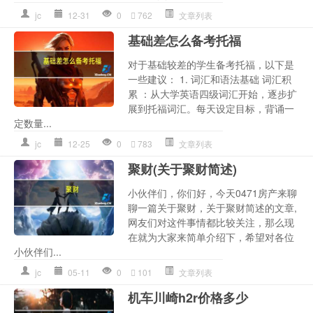
jc
12-31
0
762
文章列表
基础差怎么备考托福
对于基础较差的学生备考托福，以下是
一些建议： 1. 词汇和语法基础 词汇积
累 ：从大学英语四级词汇开始，逐步扩
展到托福词汇。每天设定目标，背诵一
定数量...
jc
12-25
0
783
文章列表
聚财(关于聚财简述)
小伙伴们，你们好，今天0471房产来聊
聊一篇关于聚财，关于聚财简述的文章,
网友们对这件事情都比较关注，那么现
在就为大家来简单介绍下，希望对各位
小伙伴们...
jc
05-11
0
101
文章列表
机车川崎h2r价格多少