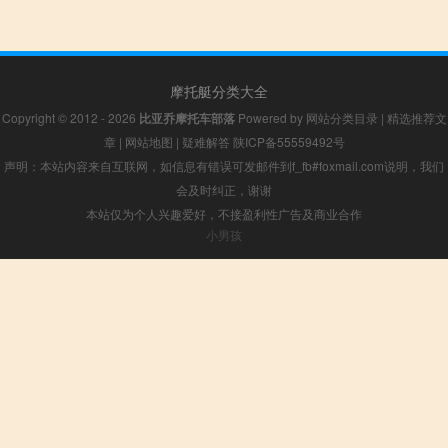
摩托艇分类大全
Copyright © 2012 - 2026
比亚乔摩托车部落
Powered by
网站分类目录
|
精选推荐文
章
|
网站地图
|
疑难解答
陕ICP备55559492号
声明：本站内容来自互联网，如信息有错误可发邮件到f_fb#foxmail.com说明，我们
会及时纠正，谢谢
本站仅为个人兴趣爱好，不接盈利性广告及商业合作
小男孩