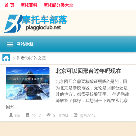
首 页
摩托百科
摩托艇分类大全
网站导航
>
作者“bjk”的文章
北京可以回邢台过年吗现在
北京回邢台需要核酸证明吗? 是的，因
为北京是涉疫地区，无论是回邢台还是
其他地方，都需要核酸证明。 牟远鹏律
师解答了你好，我想问一下现在从北京
回邢...
bjk
02-12
0
754
春节2024