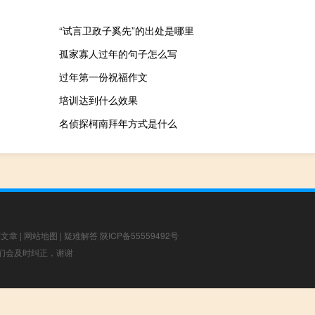
“试言卫政子奚先”的出处是哪里
孤家寡人过年的句子怎么写
过年第一份祝福作文
培训达到什么效果
名侦探柯南拜年方式是什么
荐文章
|
网站地图
|
疑难解答
陕ICP备55559492号
，我们会及时纠正，谢谢