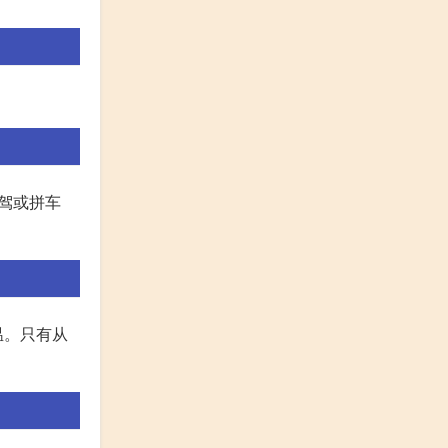
驾或拼车
温。只有从