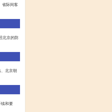
、省际间客
照北京的防
站、北京朝
手续和要