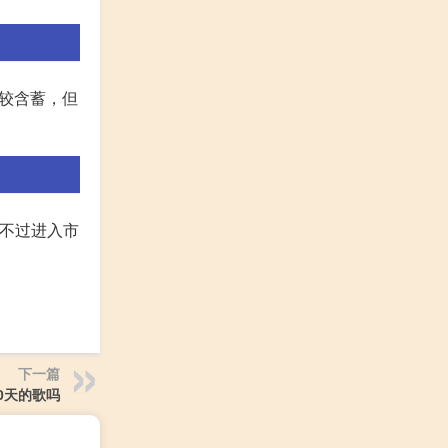
较含蓄，但
。不过进入市
下一篇
0天的歌吗