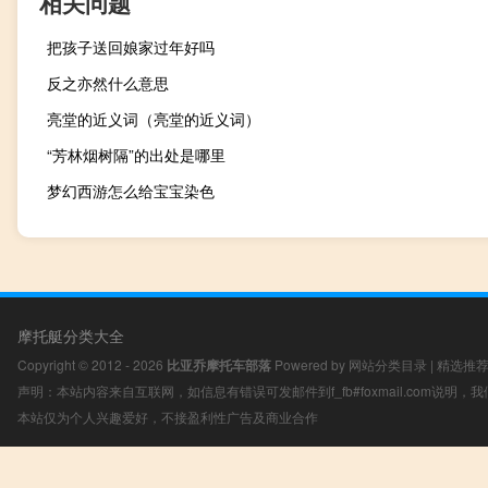
相关问题
把孩子送回娘家过年好吗
反之亦然什么意思
亮堂的近义词（亮堂的近义词）
“芳林烟树隔”的出处是哪里
梦幻西游怎么给宝宝染色
摩托艇分类大全
Copyright © 2012 - 2026
比亚乔摩托车部落
Powered by
网站分类目录
|
精选推
声明：本站内容来自互联网，如信息有错误可发邮件到f_fb#foxmail.com说明
本站仅为个人兴趣爱好，不接盈利性广告及商业合作