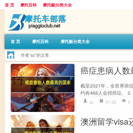
首 页
摩托百科
摩托艇分类大全
首 页
摩托百科
摩托艇分类大全
>
作者“az”的文章
癌症患病人数
截至2021年，全世界癌
约有468人会得癌症。 2.
az
01-25
0
澳洲留学visa还