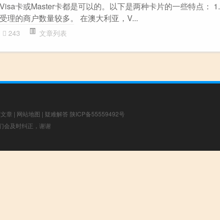
sa卡或Master卡都是可以的。以下是两种卡片的一些特点： 1. V
理的商户数量较多。 在澳大利亚，V...
243
文章列表
荐文章
|
网站地图
|
疑难解答
陕ICP备55559492号
，我们会及时纠正，谢谢