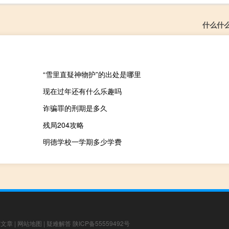
什么什
“雪里直疑神物护”的出处是哪里
现在过年还有什么乐趣吗
诈骗罪的刑期是多久
残局204攻略
明德学校一学期多少学费
荐文章
|
网站地图
|
疑难解答
陕ICP备55559492号