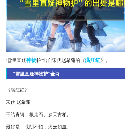
神物
满江红
“雪里直疑
护”出自宋代赵希蓬的《
》。
“雪里直疑神物护”全诗
《满江红》
宋代 赵希蓬
干结青铜，根走石、参天古柏。
最好是、苍阴不怕，火云如血。