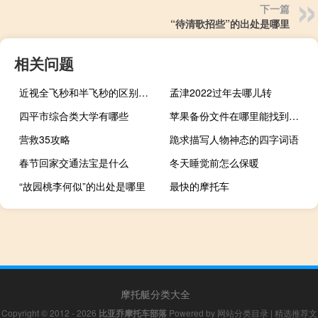
下一篇
“待清歌招些”的出处是哪里
相关问题
近视全飞秒和半飞秒的区别（近视全飞秒和半飞秒的优缺点）
孟津2022过年去哪儿转
四平市综合类大学有哪些
苹果备份文件在哪里能找到（苹果备份文件在哪里）
营救35攻略
跪求描写人物神态的四字词语
春节回家交通法宝是什么
冬天睡觉前怎么保暖
“故园桃李何似”的出处是哪里
最快的摩托车
摩托艇分类大全
Copyright © 2012 - 2026
比亚乔摩托车部落
Powered by
网站分类目录
|
精选推荐文