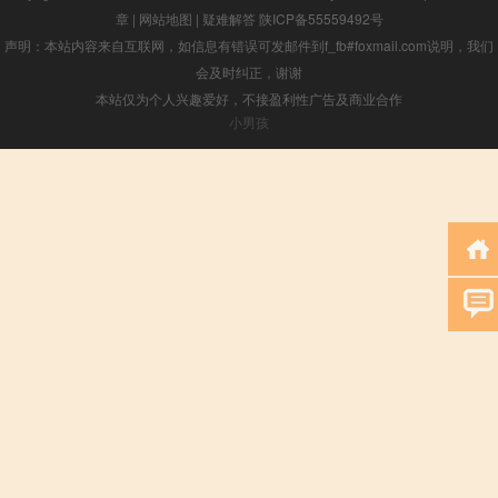
章
|
网站地图
|
疑难解答
陕ICP备55559492号
声明：本站内容来自互联网，如信息有错误可发邮件到f_fb#foxmail.com说明，我们
会及时纠正，谢谢
本站仅为个人兴趣爱好，不接盈利性广告及商业合作
小男孩