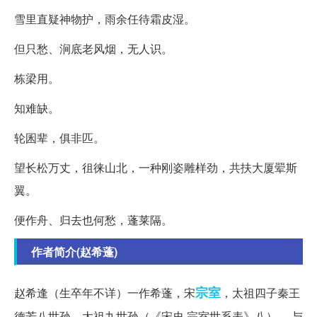
雪里直疑神物护，雨余任待霜皮湿。
但只愁、涧底老风烟，无人识。
栋梁用。
知难缺。
轮囷辈，俱非匹。
望长松万丈，徂徕山北，一种刚姿雕样劲，共扶大厦翚斯
翼。
便作舟、归去也何愁，蓬莱隔。
作者简介(赵希蓬)
宗室
赵希逢（生卒年不详）一作希蓬，宋
，太祖四子秦王
德芳八世孙，太祖九世孙（《宋史
·宗室世系表》八） 。与