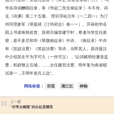
华岳诗词酬唱往来，有《华赵二先生南征录 》今不传。词
见《诗渊》第二十五册。 理宗淳祐元年（一二四一）为汀
州司理参军（明嘉靖《汀州府志》卷一一）。开禧初华岳
因上书请诛韩侂胄、苏师旦编管建宁时，希逢与华交往甚
密，差不多尽和华《翠微南征录》中诗。《南征录》中亦
有《贺赵法曹》《答赵法曹》等诗，当即其人。原诗题注
中介绍其生平为字可久（一作可父），“以词赋明经屡首监
曹，初尉赣之石城，……次任建安法曹。明年复为南省锁
试第一，又明年发兵上边”。
网络标签：
宗室
满江红
神物
上一篇
“对亭台幽雅”的出处是哪里