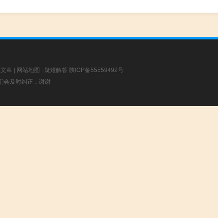
荐文章
|
网站地图
|
疑难解答
陕ICP备55559492号
，我们会及时纠正，谢谢