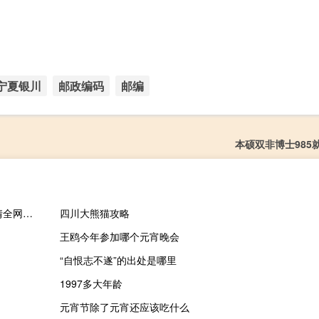
宁夏银川
邮政编码
邮编
本硕双非博士985
2023年09月20日广西壮族自治区来宾市疫情大数据-今日/今天疫情全网搜索最新实时消息动态情况通知播报
四川大熊猫攻略
王鸥今年参加哪个元宵晚会
“自恨志不遂”的出处是哪里
1997多大年龄
元宵节除了元宵还应该吃什么