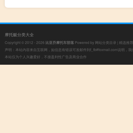
摩托艇分类大全
Copyright © 2012 - 2026
比亚乔摩托车部落
Powered by
网站分类目录
|
精选推
声明：本站内容来自互联网，如信息有错误可发邮件到f_fb#foxmail.com说明
本站仅为个人兴趣爱好，不接盈利性广告及商业合作