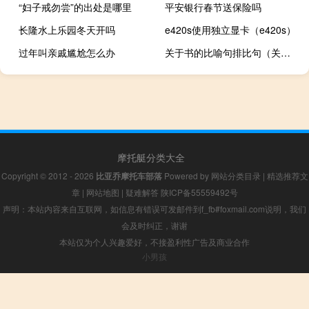
“妇子戒勿尝”的出处是哪里
平安银行春节送保险吗
长隆水上乐园冬天开吗
e420s使用独立显卡（e420s）
过年叫亲戚尴尬怎么办
关于书的比喻句排比句（关于书的比喻句）
摩托艇分类大全
Copyright © 2012 - 2026
比亚乔摩托车部落
Powered by
网站分类目录
|
精选推荐文
章
|
网站地图
|
疑难解答
陕ICP备55559492号
声明：本站内容来自互联网，如信息有错误可发邮件到f_fb#foxmail.com说明，我们
会及时纠正，谢谢
本站仅为个人兴趣爱好，不接盈利性广告及商业合作
小男孩