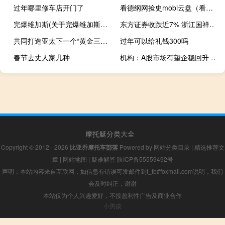
过年哪里修车店开门了
看德纲网捡史mobi云盘（看德纲网）
完爆维加斯(关于完爆维加斯简述)
东方证券收跌近7% 浙江国祥IPO暂停1.8亿承销费成悬念
共同打造亚太下一个“黄金三十年” 和音 到底什么情况嘞
过年可以给礼钱300吗
春节去丈人家几种
机构：A股市场有望企稳回升 建议重点关注消费、计算机、医药等领域的机会
摩托艇分类大全
Copyright © 2012 - 2026
比亚乔摩托车部落
Powered by
网站分类目录
|
精选推荐文
章
|
网站地图
|
疑难解答
陕ICP备55559492号
声明：本站内容来自互联网，如信息有错误可发邮件到f_fb#foxmail.com说明，我们
会及时纠正，谢谢
本站仅为个人兴趣爱好，不接盈利性广告及商业合作
小男孩