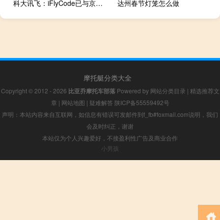
科大讯飞：iFlyCode已与京东云、软通动力等107家机构实现深度对接应用
达州春节灯笼怎么做
摩托艇分类大全
Copyright © 2012 - 2026
比亚乔摩托车部落
Powered by
网站分类目录
|
精选推荐文
章
|
网站地图
|
疑难解答
陕ICP备55559492号
声明：本站内容来自互联网，如信息有错误可发邮件到f_fb#foxmail.com说明，我们
会及时纠正，谢谢
本站仅为个人兴趣爱好，不接盈利性广告及商业合作
小男孩