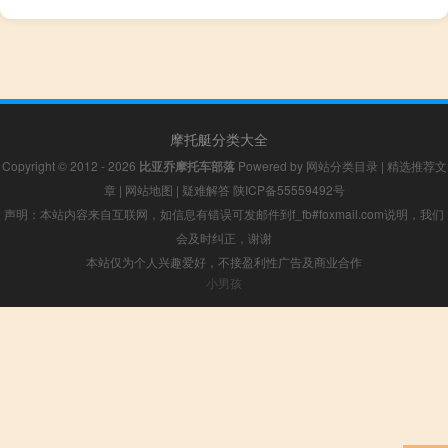
摩托艇分类大全
Copyright © 2012 - 2026
比亚乔摩托车部落
Powered by
网站分类目录
|
精选推荐文
章
|
网站地图
|
疑难解答
陕ICP备55559492号
声明：本站内容来自互联网，如信息有错误可发邮件到f_fb#foxmail.com说明，我们
会及时纠正，谢谢
本站仅为个人兴趣爱好，不接盈利性广告及商业合作
小男孩