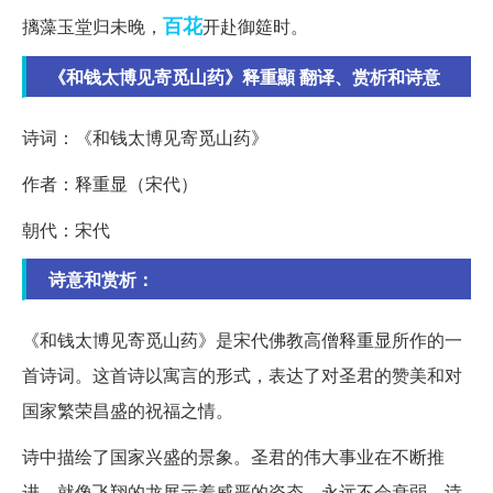
百花
摛藻玉堂归未晚，
开赴御筵时。
《和钱太博见寄觅山药》释重顯 翻译、赏析和诗意
诗词：《和钱太博见寄觅山药》
作者：释重显（宋代）
朝代：宋代
诗意和赏析：
《和钱太博见寄觅山药》是宋代佛教高僧释重显所作的一
首诗词。这首诗以寓言的形式，表达了对圣君的赞美和对
国家繁荣昌盛的祝福之情。
诗中描绘了国家兴盛的景象。圣君的伟大事业在不断推
进，就像飞翔的龙展示着威严的姿态，永远不会衰弱。诗