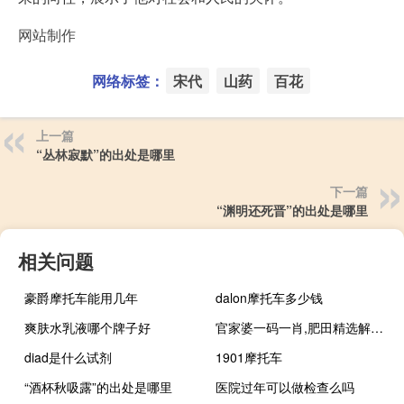
网站制作
网络标签：
宋代
山药
百花
上一篇
“丛林寂默”的出处是哪里
下一篇
“渊明还死晋”的出处是哪里
相关问题
豪爵摩托车能用几年
dalon摩托车多少钱
爽肤水乳液哪个牌子好
官家婆一码一肖,肥田精选解释落实_GM版74.41.60
diad是什么试剂
1901摩托车
“酒杯秋吸露”的出处是哪里
医院过年可以做检查么吗