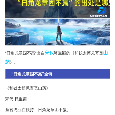
宋代
山
“日角龙章固不羸”出自
释重顯的《和钱太博见寄觅
药
》。
“日角龙章固不羸”全诗
《和钱太博见寄觅山药》
宋代 释重顯
圣君鸿业在扶持，日角龙章固不羸。