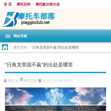
首 页
摩托百科
摩托艇分类大全
网站导航
>
摩托百科
>
“日角龙章固不羸”的出处是哪里
“日角龙章固不羸”的出处是哪里
摩托百科
网友:
jzr
2024-11-23 00:16:39