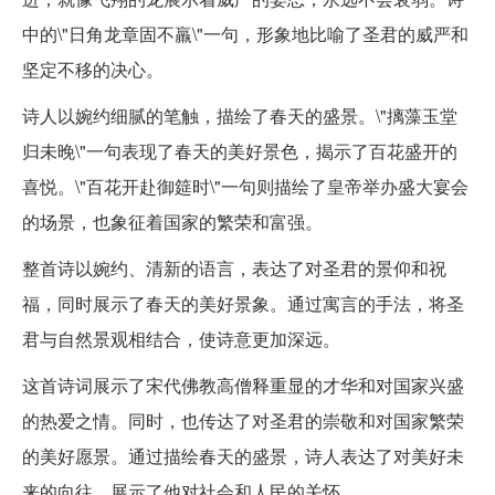
中的\"日角龙章固不羸\"一句，形象地比喻了圣君的威严和
坚定不移的决心。
诗人以婉约细腻的笔触，描绘了春天的盛景。\"摛藻玉堂
归未晚\"一句表现了春天的美好景色，揭示了百花盛开的
喜悦。\"百花开赴御筵时\"一句则描绘了皇帝举办盛大宴会
的场景，也象征着国家的繁荣和富强。
整首诗以婉约、清新的语言，表达了对圣君的景仰和祝
福，同时展示了春天的美好景象。通过寓言的手法，将圣
君与自然景观相结合，使诗意更加深远。
这首诗词展示了宋代佛教高僧释重显的才华和对国家兴盛
的热爱之情。同时，也传达了对圣君的崇敬和对国家繁荣
的美好愿景。通过描绘春天的盛景，诗人表达了对美好未
来的向往，展示了他对社会和人民的关怀。