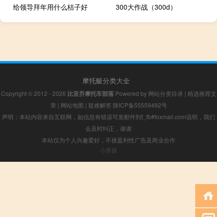
给领导拜年用什么桔子好
300大作战（300d）
摩托艇分类大全
Copyright © 2012 - 2026
比亚乔摩托车部落
Powered by
网站分类目录
|
精选推荐文
章
|
网站地图
|
疑难解答
陕ICP备55559492号
声明：本站内容来自互联网，如信息有错误可发邮件到f_fb#foxmail.com说明，我们
会及时纠正，谢谢
本站仅为个人兴趣爱好，不接盈利性广告及商业合作
小男孩