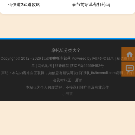
仙侠道2武道攻略
春节前后草莓打药吗
摩托艇分类大全
Copyright © 2012 - 2026
比亚乔摩托车部落
Powered by
网站分类目录
|
精选推荐文
章
|
网站地图
|
疑难解答
陕ICP备55559492号
声明：本站内容来自互联网，如信息有错误可发邮件到f_fb#foxmail.com说明，我们
会及时纠正，谢谢
本站仅为个人兴趣爱好，不接盈利性广告及商业合作
小男孩