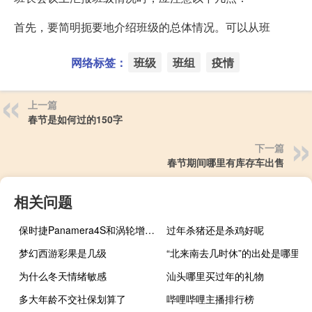
首先，要简明扼要地介绍班级的总体情况。可以从班
网络标签：
班级
班组
疫情
上一篇
春节是如何过的150字
下一篇
春节期间哪里有库存车出售
相关问题
保时捷Panamera4S和涡轮增压每个技术人员的梦想之车
过年杀猪还是杀鸡好呢
梦幻西游彩果是几级
“北来南去几时休”的出处是哪里
为什么冬天情绪敏感
汕头哪里买过年的礼物
多大年龄不交社保划算了
哔哩哔哩主播排行榜