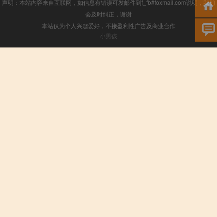
声明：本站内容来自互联网，如信息有错误可发邮件到f_fb#foxmail.com说明，我们
会及时纠正，谢谢
本站仅为个人兴趣爱好，不接盈利性广告及商业合作
小男孩