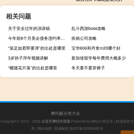
相关问题
关于安全过年的演讲稿
乱斗西游boss攻略
今年前8个月美企债务违约率飙升176%
疾病公司攻略
“策足如君即要津”的出处是哪里
宝华606和丹拿m20哪个好
3岁孙子拜年视频讲解
新加坡留学每年费用大概多少
“蝶随花片落”的出处是哪里
冬天要不要穿裤子
摩托艇分类大全
Copyright © 2012 - 2026
比亚乔摩托车部落
Powered by
网站分类目录
|
精选推荐文
章
|
网站地图
|
疑难解答
陕ICP备55559492号