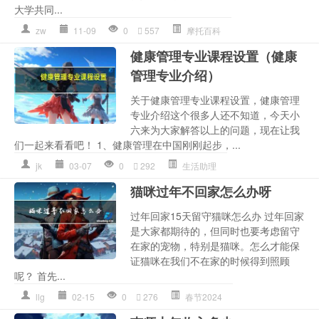
大学共同...
zw
11-09
0
557
摩托百科
健康管理专业课程设置（健康
管理专业介绍）
关于健康管理专业课程设置，健康管理
专业介绍这个很多人还不知道，今天小
六来为大家解答以上的问题，现在让我
们一起来看看吧！ 1、健康管理在中国刚刚起步，...
jk
03-07
0
292
生活助理
猫咪过年不回家怎么办呀
过年回家15天留守猫咪怎么办 过年回家
是大家都期待的，但同时也要考虑留守
在家的宠物，特别是猫咪。怎么才能保
证猫咪在我们不在家的时候得到照顾
呢？ 首先...
llg
02-15
0
276
春节2024