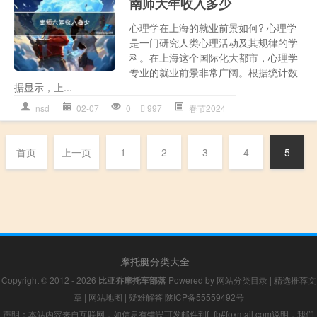
南师大年收入多少
心理学在上海的就业前景如何? 心理学
是一门研究人类心理活动及其规律的学
科。在上海这个国际化大都市，心理学
专业的就业前景非常广阔。根据统计数
据显示，上...
nsd
02-07
0
997
春节2024
首页
上一页
1
2
3
4
5
摩托艇分类大全
Copyright © 2012 - 2026
比亚乔摩托车部落
Powered by
网站分类目录
|
精选推荐文
章
|
网站地图
|
疑难解答
陕ICP备55559492号
声明：本站内容来自互联网，如信息有错误可发邮件到f_fb#foxmail.com说明，我们