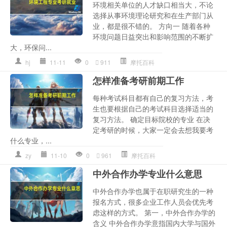
环境相关单位的人才缺口相当大，不论
选择从事环境理论研究和在生产部门从
业，都是很不错的。 方向一 随着各种
环境问题日益突出和影响范围的不断扩
大，环保问...
hj
11-11
0
911
摩托百科
怎样准备考研前期工作
每种考试科目都有自己的复习方法，考
生也要根据自己的考试科目选择适当的
复习方法。 确定目标院校的专业 在决
定考研的时候，大家一定会去想我要考
什么专业，...
zy
11-10
0
961
摩托百科
中外合作办学专业什么意思
中外合作办学也属于在职研究生的一种
报名方式，很多企业工作人员会优先考
虑这样的方式。 第一，中外合作办学的
含义 中外合作办学意指国内大学与国外