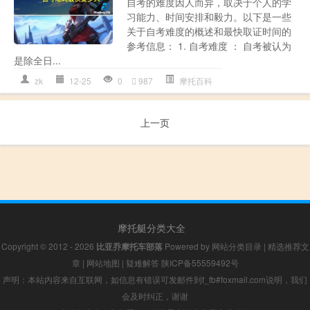
自考的难度因人而异，取决于个人的学
习能力、时间安排和毅力。以下是一些
关于自考难度的概述和最快取证时间的
参考信息： 1. 自考难度 ： 自考被认为
是除全日...
zk
12-25
0
987
摩托百科
上一页
摩托艇分类大全
Copyright © 2012 - 2026
比亚乔摩托车部落
Powered by
网站分类目录
|
精选推荐文
章
|
网站地图
|
疑难解答
陕ICP备55559492号
声明：本站内容来自互联网，如信息有错误可发邮件到f_fb#foxmail.com说明，我们
会及时纠正，谢谢