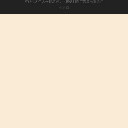
本站仅为个人兴趣爱好，不接盈利性广告及商业合作
小男孩