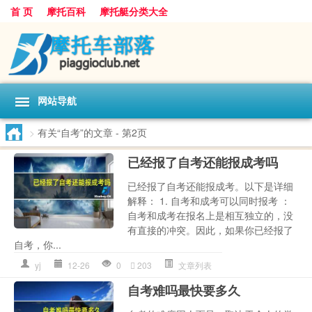
首 页
摩托百科
摩托艇分类大全
网站导航
>
有关“自考”的文章
- 第2页
已经报了自考还能报成考吗
已经报了自考还能报成考。以下是详细
解释： 1. 自考和成考可以同时报考 ：
自考和成考在报名上是相互独立的，没
有直接的冲突。因此，如果你已经报了
自考，你...
yj
12-26
0
203
文章列表
自考难吗最快要多久