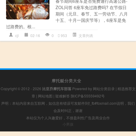
春节期间6座车是否免费通行高速公路-
ZOL问答 6座车免过路费吗? 在节假日
期间（元旦、春节、五一劳动节、八月
十五、十月一国庆节等），6座车是免
过路费的。根...
cjl
02-16
0
953
文章列表
摩托艇分类大全
Copyright © 2012 - 2026
比亚乔摩托车部落
Powered by
网站分类目录
|
精选推荐文
章
|
网站地图
|
疑难解答
陕ICP备55559492号
声明：本站内容来自互联网，如信息有错误可发邮件到f_fb#foxmail.com说明，我们
会及时纠正，谢谢
本站仅为个人兴趣爱好，不接盈利性广告及商业合作
小男孩