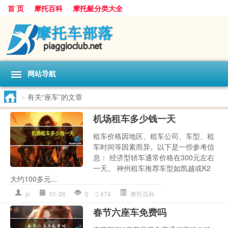
首 页
摩托百科
摩托艇分类大全
网站导航
>
有关“座车”的文章
机场租车多少钱一天
租车价格因地区、租车公司、车型、租
车时间等因素而异。以下是一些参考信
息： 经济型轿车通常价格在300元左右
一天。 神州租车推荐车型如凯越或K2
大约100多元...
jc
01-26
0
474
摩托百科
春节六座车免费吗