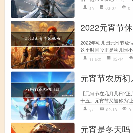
sn
03-07
0
2022元宵节
2022年幼儿园元宵节放
这个时间段正是幼儿园小
sslake
02-14
元宵节农历初
【元宵节在几月几日?正月
十五。元宵节又被称为“上元
yxj
02-13
0
元宵是冬天吗