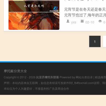
元宵节是在冬天还是春天
元宵节也过了,每年的正月
yxs
02-10
0
1
摩托艇分类大全
Copyright © 2012 - 2026
比亚乔摩托车部落
Powered by
网站分类目录
|
精选推
声明：本站内容来自互联网，如信息有错误可发邮件到f_fb#foxmail.com说明
本站仅为个人兴趣爱好，不接盈利性广告及商业合作