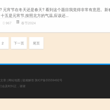
? 元宵节在冬天还是春天? 看到这个题目我觉得非常有意思。新
十五是元宵节,按照北方的气温,应该还...
967
春节2024
2
下一页
尾页
荐文章
|
网站地图
|
疑难解答
陕ICP备55559492号
，我们会及时纠正，谢谢