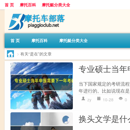
首 页
摩托百科
摩托艇分类大全
首 页
摩托百科
摩托艇分类大全
>
有关“是在”的文章
专业硕士当年
当下国家规定的考研流程
年进行的。比如说现在是20
zy
10-28
0
换头文学是什