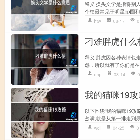
释义 换头文学是指将别
个梗最常见于明星cp圈和
htw
08-17
0
刁难胖虎什么
释义 胖虎因各种表情包走红
怨，所以就有了你们是在
dnp
08-14
0
我的猫咪19攻
以下围绕“我的猫咪19攻
占满,就是从第一排走到最右
wdl
04-25
0