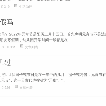
319
生活助理
休假吗
假吗？ 2022年元宵节是阳历二月十五日。首先声明元宵节不是
朋友寒假期，幼儿园开学时间一般都是在...
0
961
文章列表
几过
初几?我国传统节日是在一年中的几月... 据传统习俗，元宵节
节”，这一天古代也被称为“元夜”、“...
526
文章列表