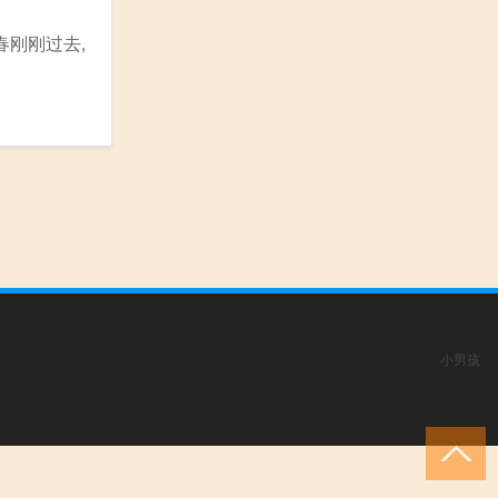
春刚刚过去,
小男孩