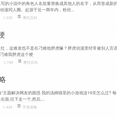
人写的小说中的角色人名批量替换成其他人的名字，从而形成新
动漫同人圈。起源于近一两年内，粉丝...
235
摩托百科
梗
，这难道也不是在刁难他胖虎嘛？‌‌‌‌‌‌‌胖虎动漫里经常被别人言
刁难我胖虎这个梗
749
摩托百科
略
略”主题解决网友的困惑 我的汤姆猫里的小游戏连19关怎么过? 
面,往下走一个,然后,...
424
手游攻略