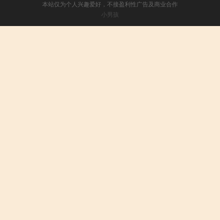
本站仅为个人兴趣爱好，不接盈利性广告及商业合作
小男孩