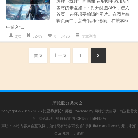
怎样下载拜年的画面 在醒图中添加新年
素材的步骤如下：打开醒图APP，进入
首页，选择想要编辑的图片。在图片编
辑页面中，点击“贴纸”选项。在搜索框
中输入“...
zyx
02-09
0
426
文章列表
首页
上一页
1
2
摩托艇分类大全
Copyright © 2012 - 2026
比亚乔摩托车部落
Powered by
网站分类目录
|
精选推荐文
章
|
网站地图
|
疑难解答
陕ICP备55559492号
声明：本站内容来自互联网，如信息有错误可发邮件到f_fb#foxmail.com说明，我们
会及时纠正，谢谢