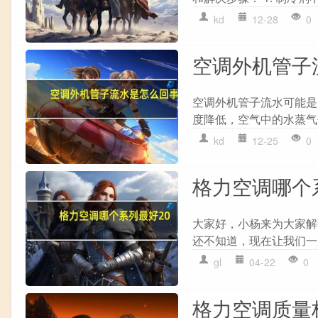
kd
12-28
0
空调外机管子
空调外机管子流水可能是
度降低，空气中的水蒸气
kd
12-25
0
格力空调哪个
大家好，小杨来为大家解
还不知道，现在让我们一起
gl
04-22
0
格力空调质量