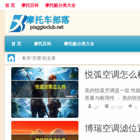
首 页
摩托百科
摩托艇分类大全
首 页
摩托百科
摩托艇分类大全
>
有关“空调”的文章
悦弧空调怎么
美的悦弧空调是一款 性能
质量与耐用性 ： 美的悦
yh
01-25
0
博瑞空调滤位