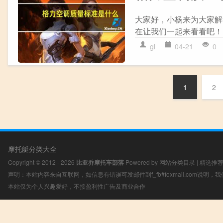
大家好，小杨来为大家解
在让我们一起来看看吧！ 
gl
04-21
0
1
2
摩托艇分类大全
Copyright © 2012 - 2026
比亚乔摩托车部落
Powered by
网站分类目录
|
精选推
声明：本站内容来自互联网，如信息有错误可发邮件到f_fb#foxmail.com说明
本站仅为个人兴趣爱好，不接盈利性广告及商业合作