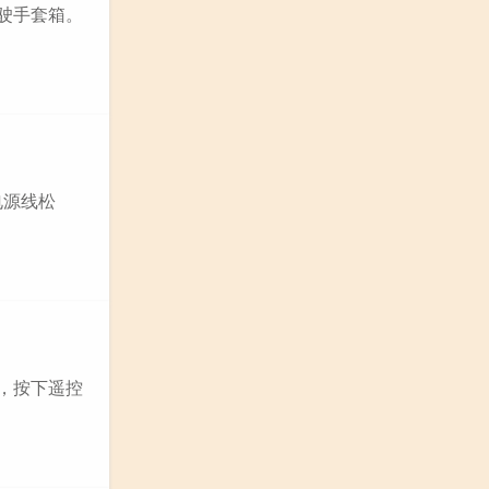
驾驶手套箱。
电源线松
座，按下遥控