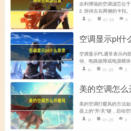
吉利博瑞的空调滤芯位于 
2. 拆掉左右两侧的卡扣。 3
br
01-25
0
空调显示pl什
空调显示PL通常表示内
动、电路故障或电源模块故
kt
01-25
0
美的空调怎么
美的空调打暖风的方法如下
器上的“开/关”键，启动空调
ld
01-25
0