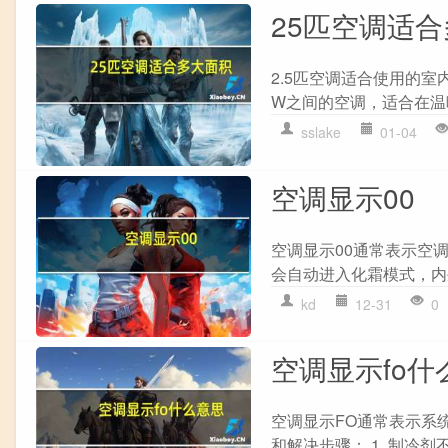
25匹空调适
2.5匹空调适合使用的室
W之间的空调，适合在温
sslake
01-04
空调显示00
空调显示00通常表示空
会自动进入化霜模式，内
kd
12-31
0
空调显示fo什
空调显示FO通常表示系
和解决步骤： 1. 制冷剂