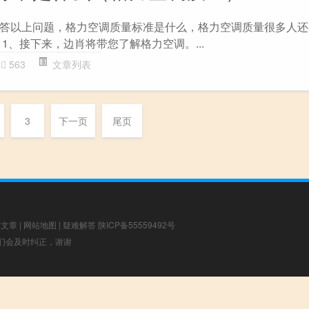
答以上问题，格力空调质量标准是什么，格力空调质量很多人还
1、接下来，边肖将带您了解格力空调。...
563
文章列表
3
下一页
尾页
荐文章
|
网站地图
|
疑难解答
陕ICP备55559492号
，我们会及时纠正，谢谢