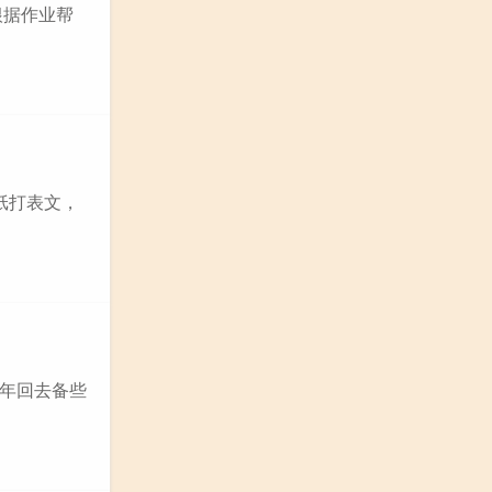
根据作业帮
纸打表文，
一年回去备些