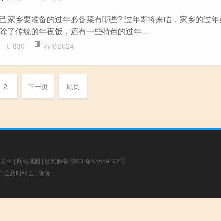
己家乡要准备的过年必备菜有哪些? 过年即将来临，家乡的过年
除了传统的年夜饭，还有一些特色的过年...
830
春节2024
2
下一页
尾页
荐文章
|
网站地图
|
疑难解答
陕ICP备55559492号
，我们会及时纠正，谢谢