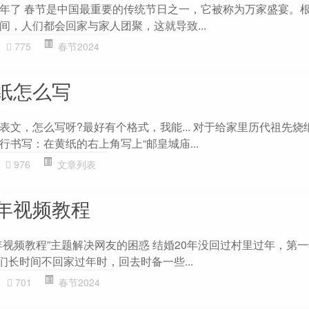
年了 春节是中国最重要的传统节日之一，它被称为万家盛宴。
间，人们都会回家与家人团聚，这就导致...
775
春节2024
纸怎么写
表文，怎么写呀?最好有个格式，我能... 对于给家里历代祖先烧
书写：在黄纸的右上角写上“邮皇城庙...
976
文章列表
年视频教程
年视频教程”主题解决网友的困惑 结婚20年没回过村里过年，第
们长时间不回家过年时，回去时备一些...
701
春节2024