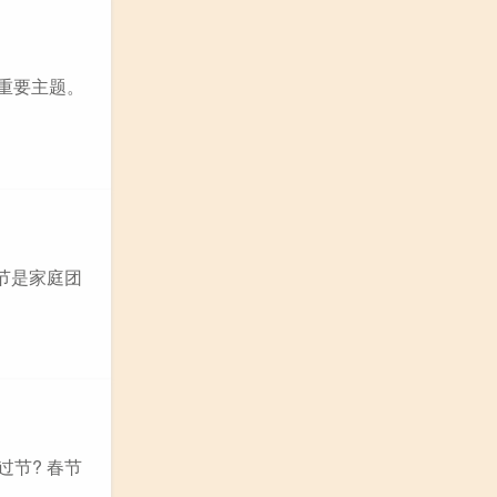
重要主题。
节是家庭团
节? 春节