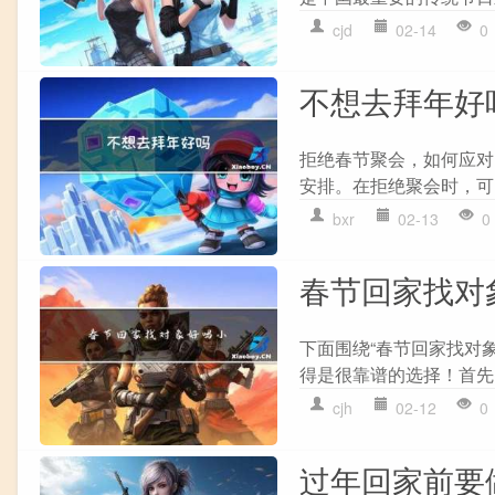
cjd
02-14
0
不想去拜年好
拒绝春节聚会，如何应对
安排。在拒绝聚会时，可
bxr
02-13
0
春节回家找对
下面围绕“春节回家找对
得是很靠谱的选择！首先
cjh
02-12
0
过年回家前要