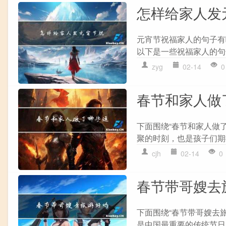
怎样给家人发
元宵节祝福家人的句子有
以下是一些祝福家人的句子
zyg
02-14
0
春节和家人做
下面围绕“春节和家人做
聚的时刻，也是孩子们期
cjh
02-14
0
春节带哥嫂去
下面围绕“春节带哥嫂去
是中国最重要的传统节日