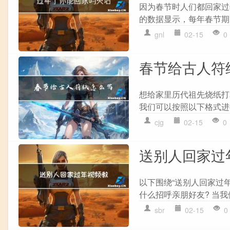
因为春节时人们都回家过
的数据显示，每年春节期
gnl
02-15
0
春节给古人符
想给家里历代祖先烧纸打
我们可以按照以下格式进行
cjg
02-15
0
送别人回家过
以下围绕“送别人回家过
什么招呼亲朋好友? 当我
sbr
02-15
0