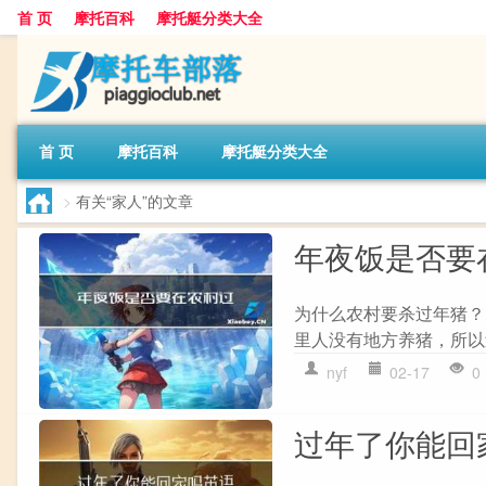
首 页
摩托百科
摩托艇分类大全
首 页
摩托百科
摩托艇分类大全
>
有关“家人”的文章
年夜饭是否要
为什么农村要杀过年猪？
里人没有地方养猪，所以
nyf
02-17
0
过年了你能回