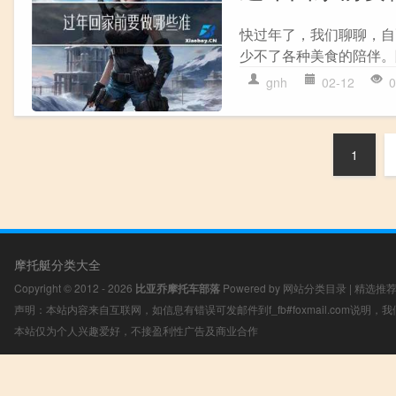
快过年了，我们聊聊，自
少不了各种美食的陪伴。
gnh
02-12
0
1
摩托艇分类大全
Copyright © 2012 - 2026
比亚乔摩托车部落
Powered by
网站分类目录
|
精选推
声明：本站内容来自互联网，如信息有错误可发邮件到f_fb#foxmail.com说明
本站仅为个人兴趣爱好，不接盈利性广告及商业合作