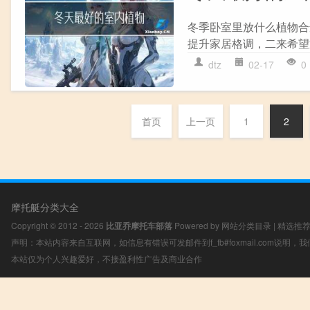
冬季卧室里放什么植物合
提升家居格调，二来希望
dtz
02-17
0
首页
上一页
1
2
摩托艇分类大全
Copyright © 2012 - 2026
比亚乔摩托车部落
Powered by
网站分类目录
|
精选推
声明：本站内容来自互联网，如信息有错误可发邮件到f_fb#foxmail.com说明
本站仅为个人兴趣爱好，不接盈利性广告及商业合作