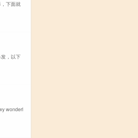
择，下面就
爆发，以下
wy wonderl