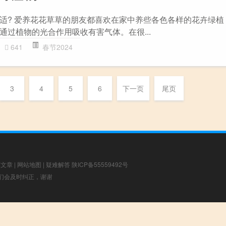
适? 爱养花花草草的朋友都喜欢在家中养些各色各样的花卉绿植
通过植物的光合作用吸收有害气体。在很...
641
春节2024
3
4
5
6
下一页
尾页
荐文章
|
网站地图
|
疑难解答
陕ICP备55559492号
，我们会及时纠正，谢谢