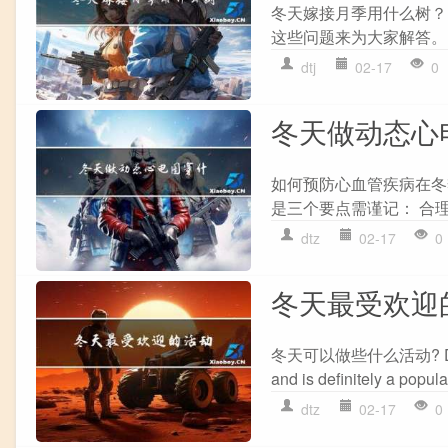
冬天嫁接月季用什么树？
这些问题来为大家解答。 月
dtj
02-17
0
冬天做动态心
如何预防心血管疾病在冬
是三个要点需谨记： 合理
dtz
02-17
0
冬天最受欢迎
冬天可以做些什么活动? Dressing 
and is definitely a popular
dtz
02-17
0