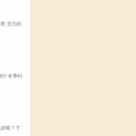
答 北方的
? 冬季钓
么好呢？下