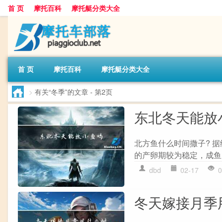
首 页
摩托百科
摩托艇分类大全
首 页
摩托百科
摩托艇分类大全
>
有关“冬季”的文章
- 第2页
东北冬天能放
北方鱼什么时间撒子? 
的产卵期较为稳定，成鱼
dbd
02-17
0
冬天嫁接月季