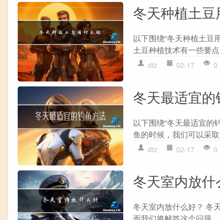
冬天种植土豆
以下围绕“冬天种植土豆
土豆种植技术有一些要点
dtz
02-17
0
冬天最适宜的
以下围绕“冬天最适宜的
鱼的时候，我们可以采取
dtz
02-17
0
冬天室内放什
冬天室内放什么好？ 冬
面我们将解答这个问题，帮