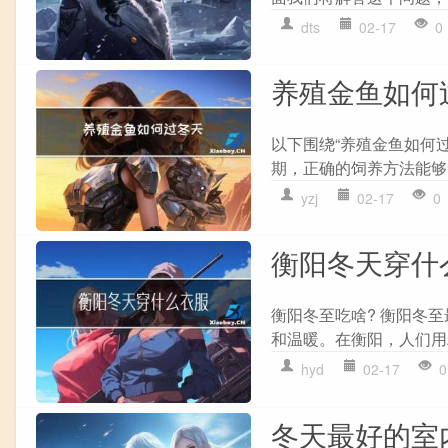
dts
02-17
0
养殖金鱼如何
以下围绕“养殖金鱼如何
期，正确的饲养方法能够
yzj
02-17
0
衡阳冬天穿什
衡阳冬至吃啥? 衡阳冬
和温暖。在衡阳，人们用
hyd
02-17
0
冬天最好的室