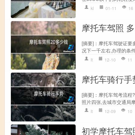
kl
01-11
16
摩托车驾照 
[摘要]：摩托车驾驶证
况下一千左右,办理的条件和
lt
12-10
11
摩托车骑行手
[摘要]：摩托车驾考流程
照片四张,去城市交通局摩
lt
12-09
10
初学摩托车驾