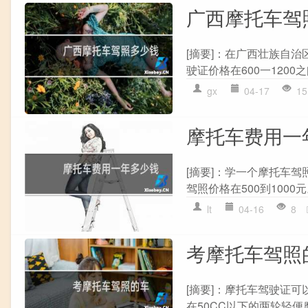
广西摩托车驾
[摘要]：在广西壮族自
驶证价格在600一1200
gx
04-17
15
摩托车费用一
[摘要]：学一个摩托车驾
驾照价格在500到1000
lt
04-16
8
考摩托车驾照
[摘要]：摩托车驾驶证
在50CC以下的两轮轻便