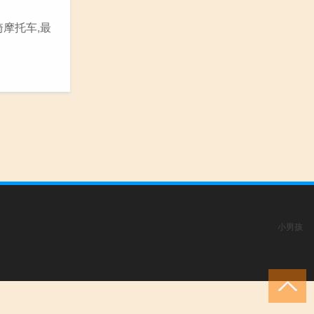
骑摩托车,最
小男孩