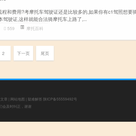
流程和费用?考摩托车驾驶证还是比较多的,如果你有c1驾照想要
本驾驶证,这样就能合法骑摩托车上路了,...
559
摩托百科
2
下一页
尾页
荐文章
|
网站地图
|
疑难解答
陕ICP备55559492号
，我们会及时纠正，谢谢