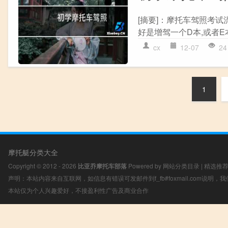
[摘要]：摩托车驾照考试
好是增驾一个D本,或者E
cx
12-07
24
1
摩托艇分类大全
Copyright © 2012 - 2026
比亚乔摩托车部落
Powered by
网站分类目录
|
精选推
声明：本站内容来自互联网，如信息有错误可发邮件到f_fb#foxmail.com说明
本站仅为个人兴趣爱好，不接盈利性广告及商业合作