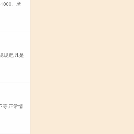
000。摩
规规定,凡是
不等,正常情