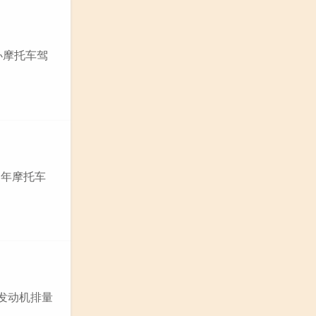
办摩托车驾
1年摩托车
驶发动机排量