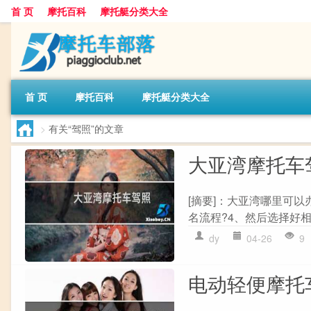
首 页
摩托百科
摩托艇分类大全
首 页
摩托百科
摩托艇分类大全
>
有关“驾照”的文章
大亚湾摩托车
[摘要]：大亚湾哪里可
名流程?4、然后选择好相
dy
04-26
9
电动轻便摩托