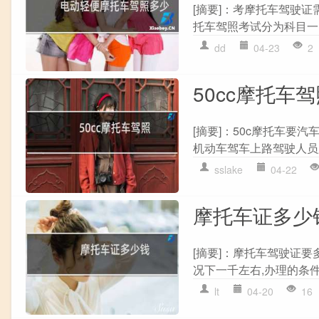
[摘要]：考摩托车驾驶证
托车驾照考试分为科目一、
dd
04-23
2
50cc摩托车
[摘要]：50c摩托车要
机动车驾车上路驾驶人员必
sslake
04-22
摩托车证多少
[摘要]：摩托车驾驶证
况下一千左右,办理的条件和
lt
04-20
16