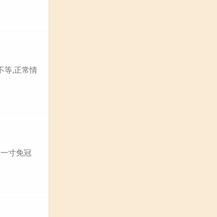
不等,正常情
、一寸免冠