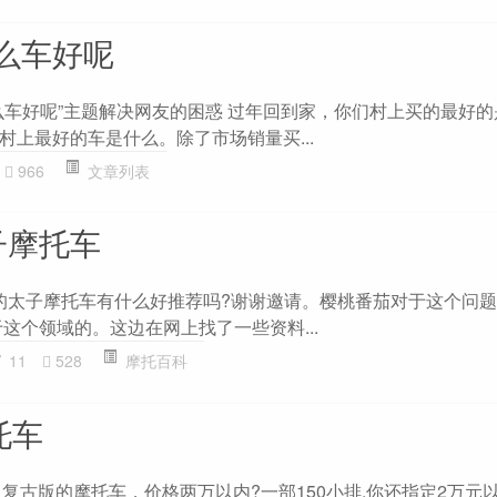
么车好呢
么车好呢”主题解决网友的困惑 过年回到家，你们村上买的最好的
村上最好的车是什么。除了市场销量买...
966
文章列表
子摩托车
右的太子摩托车有什么好推荐吗?谢谢邀请。樱桃番茄对于这个问
这个领域的。这边在网上找了一些资料...
11
528
摩托百科
托车
cc，复古版的摩托车，价格两万以内?一部150小排,你还指定2万元