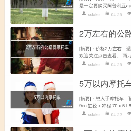
是一定要购买阿普利亚apri
sslake
04-25
2万左右的公
[摘要]：价格2万左右
欢迎关注点击查看。 两万
sslake
04-25
5万以内摩托
[摘要]：想入手摩托车，预
9cc 缸径 x 冲程:70 x 51
sslake
04-22