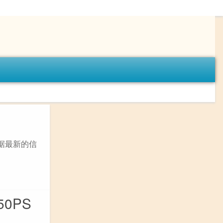
据最新的信
0PS