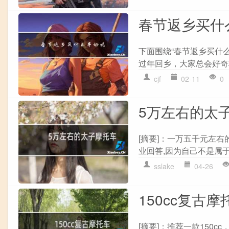
春节返乡买什
下面围绕“春节返乡买什
过年回乡，大家总会好奇
cjf
02-11
0
5万左右的太
[摘要]：一万五千元左
业回答,因为自己不是属于
sslake
04-26
150cc复古摩
[摘要]：推荐一款150