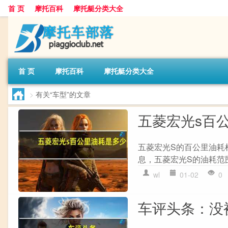
首 页
摩托百科
摩托艇分类大全
首 页
摩托百科
摩托艇分类大全
>
有关“车型”的文章
五菱宏光s百
五菱宏光S的百公里油耗
息，五菱宏光S的油耗范围大
wl
01-02
0
车评头条：没被