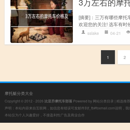
3万左右的摩
[摘要]：三万有哪些摩托
欢迎您的关注! 选车有时
sslake
04-21
1
2
摩托艇分类大全
Copyright © 2012 - 2026
比亚乔摩托车部落
Powered by
网站分类目录
|
精选推
声明：本站内容来自互联网，如信息有错误可发邮件到f_fb#foxmail.com说明
本站仅为个人兴趣爱好，不接盈利性广告及商业合作