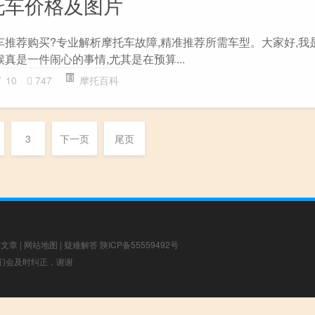
托车价格及图片
车推荐购买?专业解析摩托车故障,精准推荐所需车型。大家好,我
候真是一件闹心的事情,尤其是在预算...
10
747
摩托百科
3
下一页
尾页
荐文章
|
网站地图
|
疑难解答
陕ICP备55559492号
，我们会及时纠正，谢谢