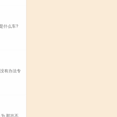
是什么车?
题没有办法专
以为,那岂不