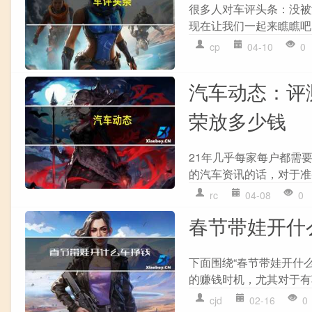
很多人对车评头条：没被泯
现在让我们一起来瞧瞧吧！
cp
04-10
0
汽车动态：评测
荣放多少钱
21年几乎每家每户都需
的汽车资讯的话，对于准
rc
04-08
0
春节带娃开什
下面围绕“春节带娃开什么
的赚钱时机，尤其对于有
cjd
02-16
0