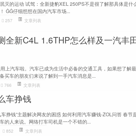
灭的运动 试驾：全新捷豹XEL 250PS不是很了解那具体是什
 ĠĠ仔细想想在国内汽车市场...
257
文章列表
全新C4L 1.6THP怎么样及一汽丰田
要用上汽车啦。汽车已成为生活中必备的交通工具，如果想了解
备买车的朋友们来说了解到一手汽车消息是...
766
文章列表
么车挣钱
车挣钱”主题解决网友的困惑 如何利用汽车赚钱-ZOL问答 春节
车的人来说。网络打车司机是一个不错的...
852
文章列表