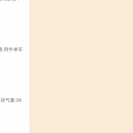
准 阿牛单车
排气量:39