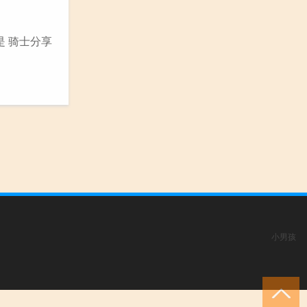
是 骑士分享
小男孩