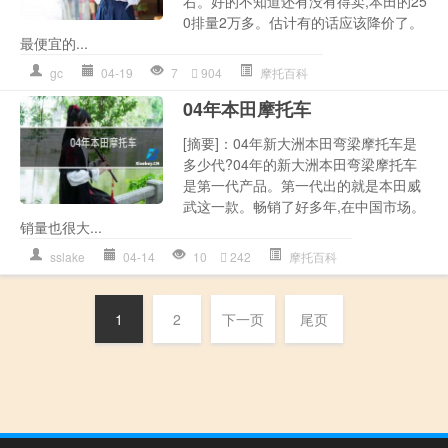
右。好的不知道还有没有得卖,本田的25
0排量2万多。估计有的话应该降价了。
最便宜的...
gc
04-19
7
904
摩托百科
04年本田摩托车
[摘要]：04年新大洲本田弯梁摩托车是
多少代?04年的新大洲本田弯梁摩托车
是第一代产品。第一代出的就是本田威
武这一款。畅销了好多年,在中国市场。
销量也很大...
sslake
04-14
10
242
摩托百科
1
2
下一页
尾页