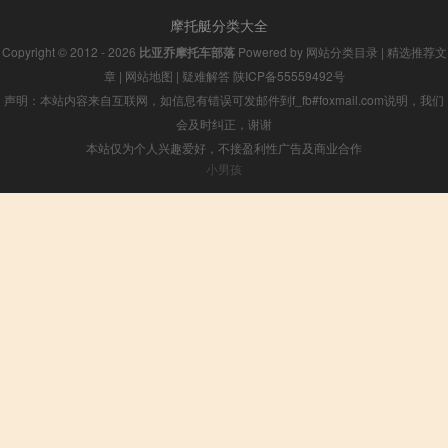
摩托艇分类大全
Copyright © 2012 - 2026
比亚乔摩托车部落
Powered by
网站分类目录
|
精选推荐文
章
|
网站地图
|
疑难解答
陕ICP备55559492号
声明：本站内容来自互联网，如信息有错误可发邮件到f_fb#foxmail.com说明，我们
会及时纠正，谢谢
本站仅为个人兴趣爱好，不接盈利性广告及商业合作
小男孩