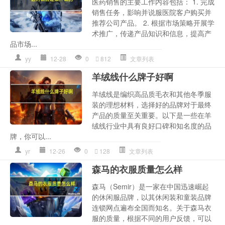
医药销售的主要工作内容包括： 1. 完成
销售任务，影响并说服医院客户购买并
推荐公司产品。 2. 根据市场策略开展学
术推广，传递产品知识和信息，提高产
品市场...
yy
12-28
0
812
文章列表
羊绒线什么牌子好啊
羊绒线是编织高品质毛衣和其他冬季服
装的理想材料，选择好的品牌对于最终
产品的质量至关重要。以下是一些在羊
绒线行业中具有良好口碑和知名度的品
牌，你可以...
yr
12-26
0
128
文章列表
森马的衣服质量怎么样
森马（Semir）是一家在中国迅速崛起
的休闲服品牌，以其休闲装和童装品牌
连锁网点遍布全国而知名。关于森马衣
服的质量，根据不同的用户反馈，可以