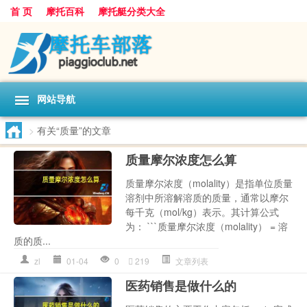
首 页
摩托百科
摩托艇分类大全
网站导航
>
有关“质量”的文章
质量摩尔浓度怎么算
质量摩尔浓度（molality）是指单位质量
溶剂中所溶解溶质的质量，通常以摩尔
每千克（mol/kg）表示。其计算公式
为： ```质量摩尔浓度（molality） = 溶
质的质...
zl
01-04
0
219
文章列表
医药销售是做什么的