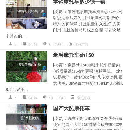
本铃摩托车多少钱一辆
[摘要]：本铃电喷摩托车质量怎么样?可
以说是非常好的,并且质量你可以放心,
特别的有保障,并且质量耐久性好,皮实
耐用,而且价格相对也是合理 可以说是
非常好的,...
bl
04-26
8
884
摩托百科
豪爵摩托车eh150
[摘要]：豪爵eh150电喷摩托车质量如
何?质量很好,动力更强 油耗更低。 eh1
50搭载了一款149cc单缸风冷发动机,最
大功率8.3kW,最大扭矩11.4N.m,压缩比
9.3:1,采用...
hj
04-24
10
346
摩托百科
国产大船摩托车
[摘要]：现在全新大船摩托要多少钱?最
便宜的国产大船150排量应该在3000左