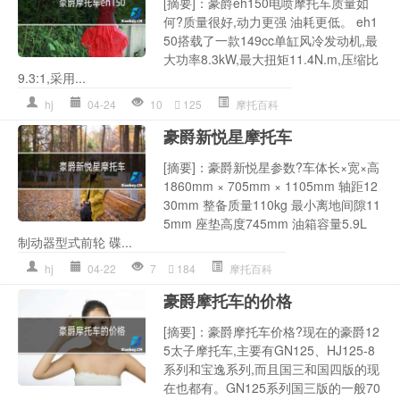
[摘要]：豪爵eh150电喷摩托车质量如
何?质量很好,动力更强 油耗更低。 eh1
50搭载了一款149cc单缸风冷发动机,最
大功率8.3kW,最大扭矩11.4N.m,压缩比
9.3:1,采用...
hj
04-24
10
125
摩托百科
豪爵新悦星摩托车
[摘要]：豪爵新悦星参数?车体长×宽×高
1860mm × 705mm × 1105mm 轴距12
30mm 整备质量110kg 最小离地间隙11
5mm 座垫高度745mm 油箱容量5.9L
制动器型式前轮 碟...
hj
04-22
7
184
摩托百科
豪爵摩托车的价格
[摘要]：豪爵摩托车价格?现在的豪爵12
5太子摩托车,主要有GN125、HJ125-8
系列和宝逸系列,而且国三和国四版的现
在也都有。GN125系列国三版的一般70