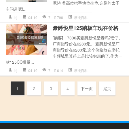
呢!有着高位把手地位坐垫,充足的太子
车问道呢!...
hj
04-19
7
798
摩托百科
豪爵悦星125踏板车现在价格
[摘要]：7300买豪爵新悦星贵吗?贵了,
厂商指导价在6280元。 豪爵新悦星厂
商指导价在6280元,这个价格放在摩托
车领域里算得上是比较实惠的了,作为一
款125CC排量...
hj
04-19
7
614
摩托百科
1
2
3
4
下一页
尾页