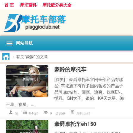
首 页
摩托百科
摩托艇分类大全
网站导航
>
有关“豪爵”的文章
豪爵的摩托车
[摘要]：豪爵摩托车官网全部产品有哪
些_车坛旗下有许多国内驰名的产品子
品牌,如:钻豹、骊爽、迪爽、锐爽EN、
悦冠、GN太子、银豹、KA天龙星、海
王星、福星、...
hj
04-24
9
869
摩托百科
豪爵摩托车eh150