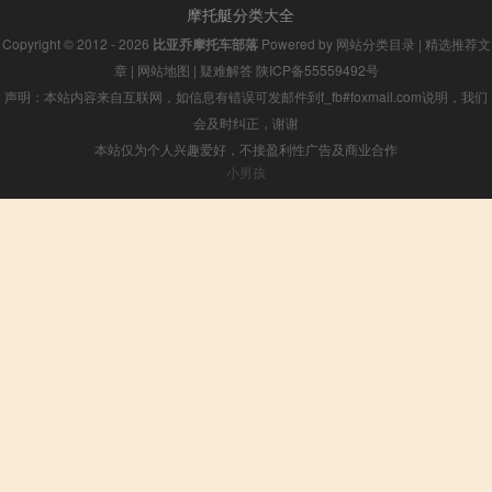
摩托艇分类大全
Copyright © 2012 - 2026
比亚乔摩托车部落
Powered by
网站分类目录
|
精选推荐文
章
|
网站地图
|
疑难解答
陕ICP备55559492号
声明：本站内容来自互联网，如信息有错误可发邮件到f_fb#foxmail.com说明，我们
会及时纠正，谢谢
本站仅为个人兴趣爱好，不接盈利性广告及商业合作
小男孩