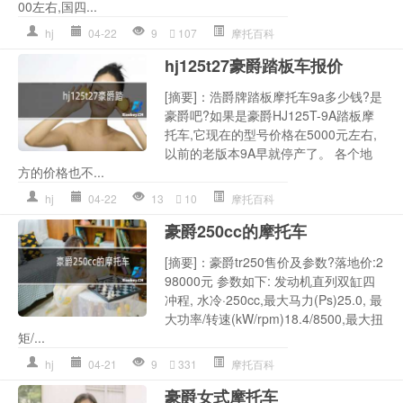
00左右,国四...
hj
04-22
9
107
摩托百科
hj125t27豪爵踏板车报价
[摘要]：浩爵牌踏板摩托车9a多少钱?是
豪爵吧?如果是豪爵HJ125T-9A踏板摩
托车,它现在的型号价格在5000元左右,
以前的老版本9A早就停产了。 各个地
方的价格也不...
hj
04-22
13
10
摩托百科
豪爵250cc的摩托车
[摘要]：豪爵tr250售价及参数?落地价:2
98000元 参数如下: 发动机直列双缸四
冲程, 水冷·250cc,最大马力(Ps)25.0, 最
大功率/转速(kW/rpm)18.4/8500,最大扭
矩/...
hj
04-21
9
331
摩托百科
豪爵女式摩托车