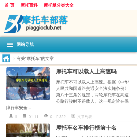
首 页
摩托百科
摩托艇分类大全
网站导航
>
有关“摩托车”的文章
摩托车可以载人上高速吗
摩托车不可以载人上高速。根据《中华
人民共和国道路交通安全法实施条例》
第八十三条的规定，两轮摩托车在高速
公路行驶时不得载人。这一规定旨在保
障行车安全...
lt
01-11
0
322
文章列表
摩托车名车排行榜前十名