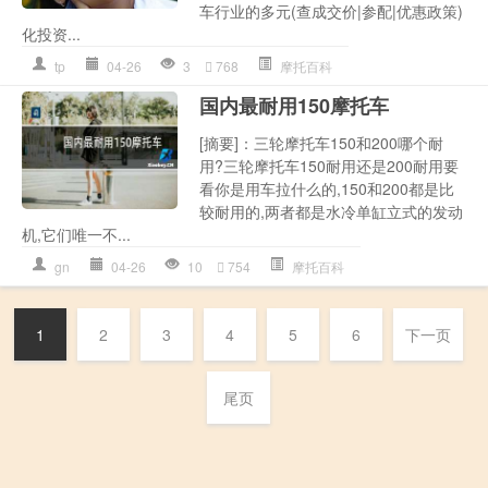
车行业的多元(查成交价|参配|优惠政策)
化投资...
tp
04-26
3
768
摩托百科
国内最耐用150摩托车
[摘要]：三轮摩托车150和200哪个耐
用?三轮摩托车150耐用还是200耐用要
看你是用车拉什么的,150和200都是比
较耐用的,两者都是水冷单缸立式的发动
机,它们唯一不...
gn
04-26
10
754
摩托百科
1
2
3
4
5
6
下一页
尾页