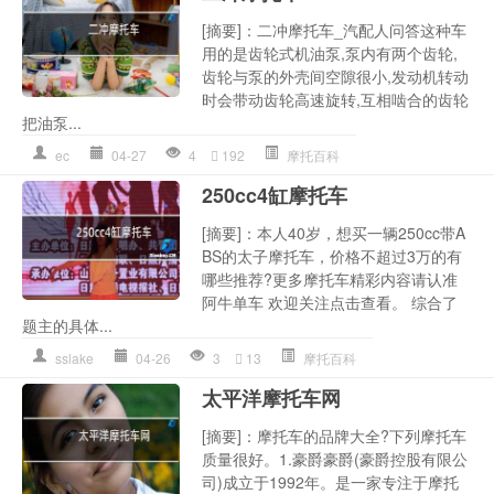
[摘要]：二冲摩托车_汽配人问答这种车
用的是齿轮式机油泵,泵内有两个齿轮,
齿轮与泵的外壳间空隙很小,发动机转动
时会带动齿轮高速旋转,互相啮合的齿轮
把油泵...
ec
04-27
4
192
摩托百科
250cc4缸摩托车
[摘要]：本人40岁，想买一辆250cc带A
BS的太子摩托车，价格不超过3万的有
哪些推荐?更多摩托车精彩内容请认准
阿牛单车 欢迎关注点击查看。 综合了
题主的具体...
sslake
04-26
3
13
摩托百科
太平洋摩托车网
[摘要]：摩托车的品牌大全?下列摩托车
质量很好。1.豪爵豪爵(豪爵控股有限公
司)成立于1992年。是一家专注于摩托