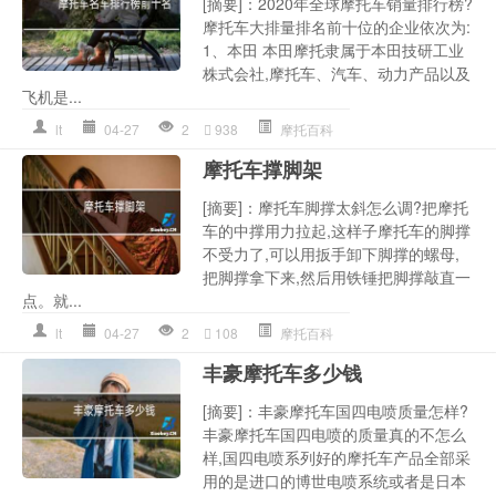
[摘要]：2020年全球摩托车销量排行榜?
摩托车大排量排名前十位的企业依次为:
1、本田 本田摩托隶属于本田技研工业
株式会社,摩托车、汽车、动力产品以及
飞机是...
lt
04-27
2
938
摩托百科
摩托车撑脚架
[摘要]：摩托车脚撑太斜怎么调?把摩托
车的中撑用力拉起,这样子摩托车的脚撑
不受力了,可以用扳手卸下脚撑的螺母,
把脚撑拿下来,然后用铁锤把脚撑敲直一
点。就...
lt
04-27
2
108
摩托百科
丰豪摩托车多少钱
[摘要]：丰豪摩托车国四电喷质量怎样?
丰豪摩托车国四电喷的质量真的不怎么
样,国四电喷系列好的摩托车产品全部采
用的是进口的博世电喷系统或者是日本