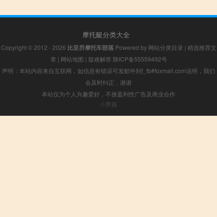
摩托艇分类大全
Copyright © 2012 - 2026
比亚乔摩托车部落
Powered by
网站分类目录
|
精选推荐文
章
|
网站地图
|
疑难解答
陕ICP备55559492号
声明：本站内容来自互联网，如信息有错误可发邮件到f_fb#foxmail.com说明，我们
会及时纠正，谢谢
本站仅为个人兴趣爱好，不接盈利性广告及商业合作
小男孩