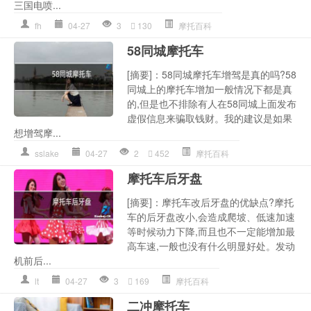
三国电喷...
fh
04-27
3
130
摩托百科
58同城摩托车
[摘要]：58同城摩托车增驾是真的吗?58
同城上的摩托车增加一般情况下都是真
的,但是也不排除有人在58同城上面发布
虚假信息来骗取钱财。我的建议是如果
想增驾摩...
sslake
04-27
2
452
摩托百科
摩托车后牙盘
[摘要]：摩托车改后牙盘的优缺点?摩托
车的后牙盘改小,会造成爬坡、低速加速
等时候动力下降,而且也不一定能增加最
高车速,一般也没有什么明显好处。发动
机前后...
lt
04-27
3
169
摩托百科
二冲摩托车