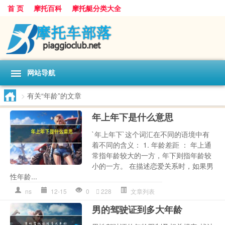
首 页
摩托百科
摩托艇分类大全
网站导航
>
有关“年龄”的文章
年上年下是什么意思
`年上年下`这个词汇在不同的语境中有
着不同的含义： 1. 年龄差距 ： 年上通
常指年龄较大的一方，年下则指年龄较
小的一方。 在描述恋爱关系时，如果男
性年龄...
ns
12-15
0
228
文章列表
男的驾驶证到多大年龄