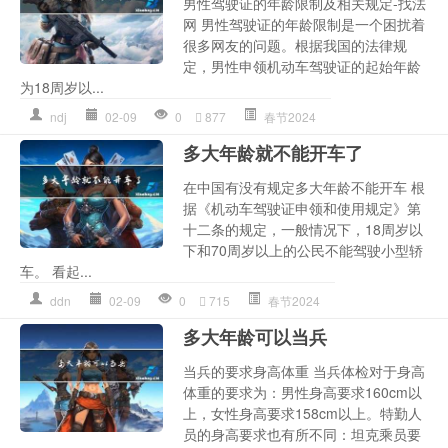
男性驾驶证的年龄限制及相关规定-找法
网 男性驾驶证的年龄限制是一个困扰着
很多网友的问题。根据我国的法律规
定，男性申领机动车驾驶证的起始年龄
为18周岁以...
ndj
02-09
0
877
春节2024
多大年龄就不能开车了
在中国有没有规定多大年龄不能开车 根
据《机动车驾驶证申领和使用规定》第
十二条的规定，一般情况下，18周岁以
下和70周岁以上的公民不能驾驶小型轿
车。 看起...
ddn
02-09
0
715
春节2024
多大年龄可以当兵
当兵的要求身高体重 当兵体检对于身高
体重的要求为：男性身高要求160cm以
上，女性身高要求158cm以上。特勤人
员的身高要求也有所不同：坦克乘员要