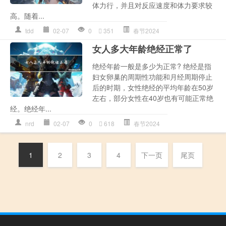
体力行，并且对反应速度和体力要求较
高。随着...
tdd
02-07
0
351
春节2024
女人多大年龄绝经正常了
绝经年龄一般是多少为正常? 绝经是指
妇女卵巢的周期性功能和月经周期停止
后的时期，女性绝经的平均年龄在50岁
左右，部分女性在40岁也有可能正常绝
经。绝经年...
nrd
02-07
0
618
春节2024
1
2
3
4
下一页
尾页