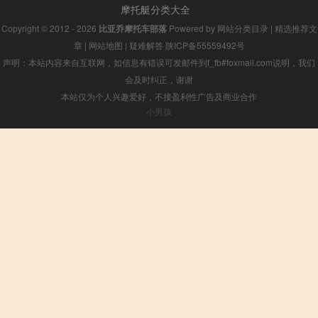
摩托艇分类大全
Copyright © 2012 - 2026
比亚乔摩托车部落
Powered by
网站分类目录
|
精选推荐文
章
|
网站地图
|
疑难解答
陕ICP备55559492号
声明：本站内容来自互联网，如信息有错误可发邮件到f_fb#foxmail.com说明，我们
会及时纠正，谢谢
本站仅为个人兴趣爱好，不接盈利性广告及商业合作
小男孩