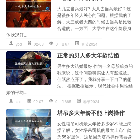
大几去当兵最好? 大几去当兵最好？这
是很多年轻人关心的问题。根据我的了
解，大三或者大四的时候去当兵是比较
合适的。一方面，大学生在这个阶段身
体状况好...
ybd
02-08
0
67
春节2024
正常的男人多大年龄结婚
男生多大结婚最好 作为一名母胎单身的
我来说，这个问题确实让人有些尴尬。
但既然点开了，我就分享一下自己的想
法。 根据数据显示，现代社会中男性结
婚的平均...
zcd
02-07
0
685
春节2024
塔吊多大年龄不能上岗操作
女性塔吊司机最大年龄多少岁不能上岗
据了解，女性塔吊司机的最大上岗年龄
为55岁退休。这是因为塔吊操作需要身