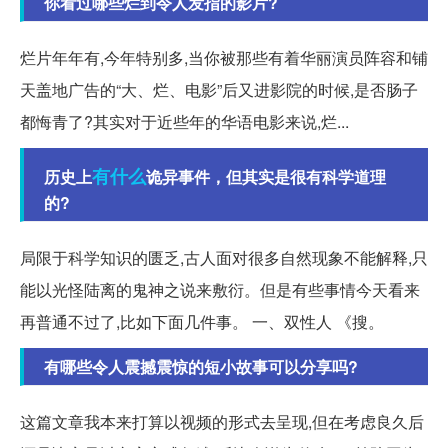
你看过哪些烂到令人发指的影片?
烂片年年有,今年特别多,当你被那些有着华丽演员阵容和铺
天盖地广告的“大、烂、电影”后又进影院的时候,是否肠子
都悔青了?其实对于近些年的华语电影来说,烂...
有什么
历史上
诡异事件，但其实是很有科学道理
的?
局限于科学知识的匮乏,古人面对很多自然现象不能解释,只
能以光怪陆离的鬼神之说来敷衍。但是有些事情今天看来
再普通不过了,比如下面几件事。 一、双性人 《搜。
有哪些令人震撼震惊的短小故事可以分享吗?
这篇文章我本来打算以视频的形式去呈现,但在考虑良久后