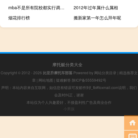
mba不是所有院校都实行调剂政策吗
2012年过年属什么属相
烟花排行榜
搬新家第一年怎么拜年呢
摩托艇分类大全
Copyright © 2012 - 2026
比亚乔摩托车部落
Powered by
网站分类目录
|
精选推荐文
章
|
网站地图
|
疑难解答
陕ICP备55559492号
声明：本站内容来自互联网，如信息有错误可发邮件到f_fb#foxmail.com说明，我们
会及时纠正，谢谢
本站仅为个人兴趣爱好，不接盈利性广告及商业合作
小男孩