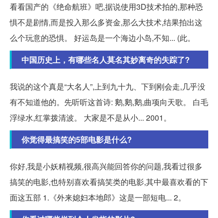
看看国产的《绝命航班》吧,据说使用3D技术拍的,那种恐
惧不是剧情,而是投入那么多资金,那么大技术,结果拍出这
么个玩意的恐惧。 好运岛是一个海边小岛,不知... (此。
中国历史上，有哪些名人莫名其妙离奇的失踪了?
我说的这个真是“大名人”,上到九十九、下到刚会走,几乎没
有不知道他的。先听听这首诗: 鹅,鹅,鹅,曲项向天歌。 白毛
浮绿水,红掌拨清波。 大家是不是从小... 2001。
你觉得最搞笑的5部电影是什么?
你好,我是小妖精视频,很高兴能回答你的问题,我看过很多
搞笑的电影,也特别喜欢看搞笑类的电影,其中最喜欢看的下
面这五部 1.《外来媳妇本地郎》这是一部短电... 2。