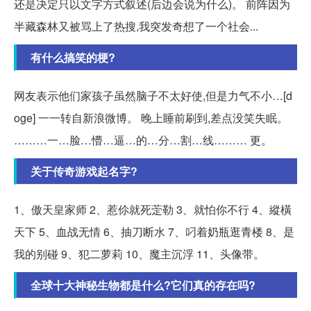
还是决定只以文字方式叙述(后边会说为什么)。 前阵因为
半藏森林又被骂上了热搜,我突发奇想了一个社会...
有什么搞笑的梗?
网友表示他们家孩子虽然脑子不太好使,但是力气不小…[d
oge] 一一转自新浪微博。 晚上睡前刷到,差点没笑失眠。
………一…脸…懵…逼…的…分…割…线……… 更。
关于传奇游戏起名字?
1、傲天皇家师 2、惹伱就死萣勒 3、就怕你不行 4、縱橫
天下 5、血战无情 6、抽刀断水 7、叼着奶瓶逛青楼 8、是
我的别碰 9、犯二萝莉 10、魔主沉浮 11、头像带。
全球十大神秘生物都是什么?它们真的存在吗?