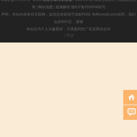
章
|
网站地图
|
疑难解答
陕ICP备55559492号
声明：本站内容来自互联网，如信息有错误可发邮件到f_fb#foxmail.com说明，我们
会及时纠正，谢谢
本站仅为个人兴趣爱好，不接盈利性广告及商业合作
小男孩