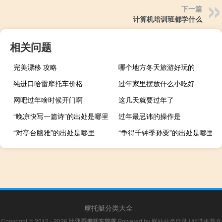
下一篇
计算机培训班都学什么
相关问题
完美漂移 攻略
哪个地方冬天旅游好玩的
纯进口哈雷摩托车价格
过年家里摆放什么小吃好
网吧过年啥时候开门啊
这几天就要过年了
“晚凉快写一篇诗”的出处是哪里
过年最忌讳的操作是
“对亭台幽雅”的出处是哪里
“争得千钟季孙粟”的出处是哪里
摩托艇分类大全
Copyright © 2012 - 2026
比亚乔摩托车部落
Powered by
网站分类目录
|
精选推荐文