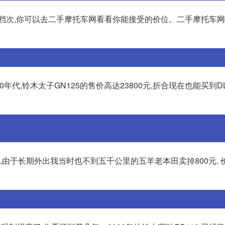
个档次,你可以去二手摩托车网看看你能接受的价位。二手摩托车
0年代,铃木太子GN125的售价高达23800元,折合现在也能买到DL
据,由于长期外出我当时也不到五千公里的五羊老本田卖掉800元, 