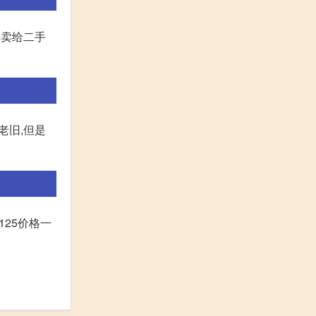
去卖给二手
老旧,但是
125价格一