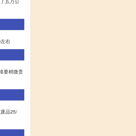
跑了五万公
0左右
价格要稍微贵
(废品25/