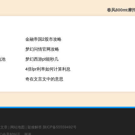
春风800mt
金融帝国2股市攻略
梦幻问情官网攻略
电池
梦幻西游pt能秒几
4倍lpr利率如何计算利息
奇在文言文中的意思
荐文章
|
网站地图
|
疑难解答
陕ICP备55559492号
，我们会及时纠正，谢谢