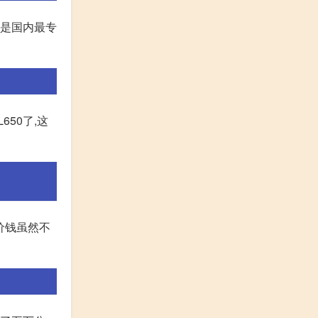
网是国内最专
650了,这
价钱虽然不