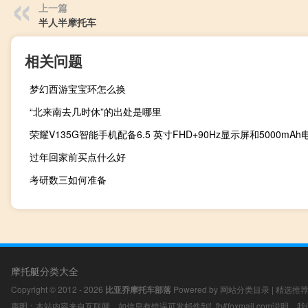
上一篇
半人半摩托车
相关问题
梦幻西游宝宝环怎么换
“北来南去几时休”的出处是哪里
荣耀V135G智能手机配备6.5 英寸FHD+90Hz显示屏和5000mAh
过年回家前买点什么好
考研数三如何准备
摩托艇分类大全
Copyright © 2012 - 2026
比亚乔摩托车部落
Powered by
网站分类目录
|
精选推
声明：本站内容来自互联网，如信息有错误可发邮件到f_fb#foxmail.com说明