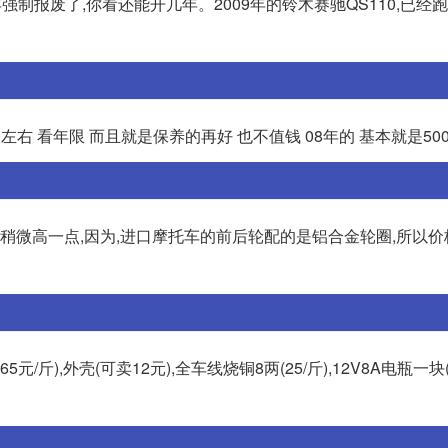
强制报废了,你看还能开几年。2009年的铃木赛驰QS110,已经
0左右 看年限 而且就是保养的再好 也不值钱 08年的 基本就是50
要稍微高一点,因为,进口摩托车的前后轮配的是铝合金轮圈,所以
65元/斤),外壳(可卖12元),全车线烧铜8两(25/斤),12V8A电瓶一块