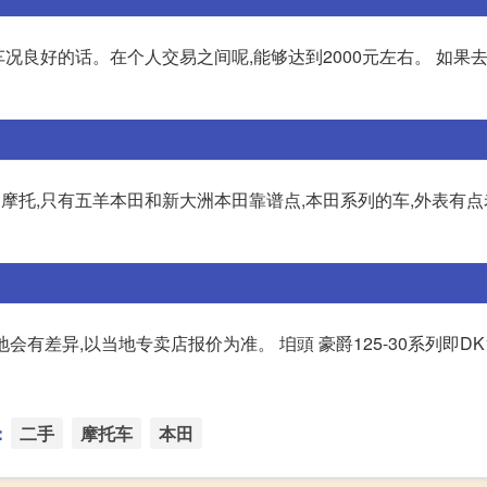
是车况良好的话。在个人交易之间呢,能够达到2000元左右。 如果
 本田摩托,只有五羊本田和新大洲本田靠谱点,本田系列的车,外表有点
,各地会有差异,以当地专卖店报价为准。 垍頭 豪爵125-30系列即DK
：
二手
摩托车
本田