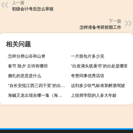
上一篇
初级会计考后怎么审核
下一篇
怎样准备考研前期工作
相关问题
怎样分辨山谷和山脊
一片面包片多少克
春节 除夕 古诗有哪些
“白发满头犹著书”的出处是哪里
捆扎的意思是什么
夸赞同事优秀话语
“自长安抵江西三四千里”的出处是哪里
达到多少吹气标准算醉酒驾驶
海贼王龙出现在哪一集（海贼王龙出现在第几集）
上技师学院的人多大年龄