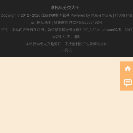
摩托艇分类大全
Copyright © 2012 - 2026
比亚乔摩托车部落
Powered by
网站分类目录
|
精选推荐文
章
|
网站地图
|
疑难解答
陕ICP备55559492号
声明：本站内容来自互联网，如信息有错误可发邮件到f_fb#foxmail.com说明，我们
会及时纠正，谢谢
本站仅为个人兴趣爱好，不接盈利性广告及商业合作
小男孩