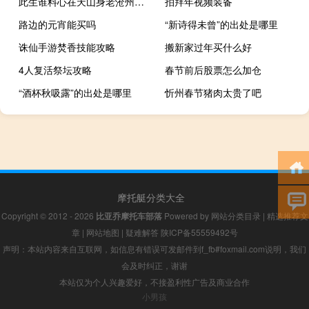
此生谁料心在天山身老沧州表达方式（此生谁料 心在天山 身老沧州）
拍拜年视频装备
路边的元宵能买吗
“新诗得未曾”的出处是哪里
诛仙手游焚香技能攻略
搬新家过年买什么好
4人复活祭坛攻略
春节前后股票怎么加仓
“酒杯秋吸露”的出处是哪里
忻州春节猪肉太贵了吧
摩托艇分类大全
Copyright © 2012 - 2026
比亚乔摩托车部落
Powered by
网站分类目录
|
精选推荐文
章
|
网站地图
|
疑难解答
陕ICP备55559492号
声明：本站内容来自互联网，如信息有错误可发邮件到f_fb#foxmail.com说明，我们
会及时纠正，谢谢
本站仅为个人兴趣爱好，不接盈利性广告及商业合作
小男孩