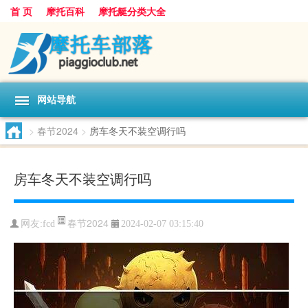
首 页
摩托百科
摩托艇分类大全
网站导航
>
春节2024
>
房车冬天不装空调行吗
房车冬天不装空调行吗
春节2024
网友:
fcd
2024-02-07 03:15:40