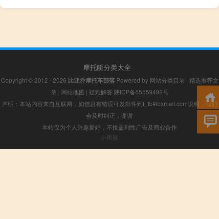
摩托艇分类大全
Copyright © 2012 - 2026
比亚乔摩托车部落
Powered by
网站分类目录
|
精选推荐文
章
|
网站地图
|
疑难解答
陕ICP备55559492号
声明：本站内容来自互联网，如信息有错误可发邮件到f_fb#foxmail.com说明，我们
会及时纠正，谢谢
本站仅为个人兴趣爱好，不接盈利性广告及商业合作
小男孩