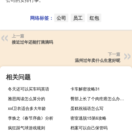
网络标签：
公司
员工
红包
上一篇
接近过年还能打滴滴吗
下一篇
温州过年卖什么生意好呢
相关问题
冬天还可以买车吗英语
卡车解密攻略31
雅思阅读怎么算分的
臀部上长了个肉疙瘩怎么办不疼不痒（臀部上长了个肉疙瘩怎么办）
xxl卫衣适合多大年龄
蛋糕祝福语怎么写
李焕之《春节序曲》分析
密室逃脱15第6攻略
疯狂踩气球游戏规则
档案可以自己保管吗